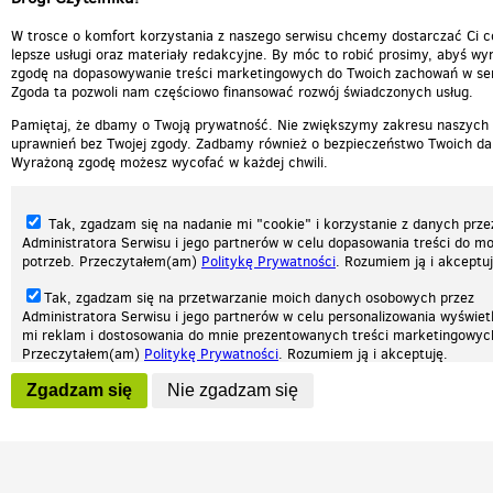
W trosce o komfort korzystania z naszego serwisu chcemy dostarczać Ci c
lepsze usługi oraz materiały redakcyjne. By móc to robić prosimy, abyś wyr
zgodę na dopasowywanie treści marketingowych do Twoich zachowań w ser
Zgoda ta pozwoli nam częściowo finansować rozwój świadczonych usług.
Pamiętaj, że dbamy o Twoją prywatność. Nie zwiększymy zakresu naszych
uprawnień bez Twojej zgody. Zadbamy również o bezpieczeństwo Twoich da
Wyrażoną zgodę możesz wycofać w każdej chwili.
Tak, zgadzam się na nadanie mi "cookie" i korzystanie z danych prze
Administratora Serwisu i jego partnerów w celu dopasowania treści do mo
potrzeb. Przeczytałem(am)
Politykę Prywatności
. Rozumiem ją i akceptuj
Tak, zgadzam się na przetwarzanie moich danych osobowych przez
Administratora Serwisu i jego partnerów w celu personalizowania wyświet
Nasza strona internetowa używa plików cookies (tzw. ciasteczka) w celach statys
mi reklam i dostosowania do mnie prezentowanych treści marketingowyc
reklamowych oraz funkcjonalnych. Dzięki nim możemy indywidualnie dostosować 
Przeczytałem(am)
Politykę Prywatności
. Rozumiem ją i akceptuję.
twoich potrzeb. Każdy może zaakceptować pliki cookies albo ma możliwość wyłącz
przeglądarce, dzięki czemu nie będą zbierane żadne informacje.
Wyrażenie powyższych zgód jest dobrowolne i możesz je w dowolnym mo
Zgadzam się
Nie zgadzam się
wycofać (na podstronie z
ustawieniami prywatności
), odznaczając wybra
Zapoznaj się z naszą polityką prywatności
Ok, rozumiem
Patrz.pl
zgodę i klikając przycisk "nie zgadzam się", z tym, że wycofanie zgody ni
będzie miało wpływu na zgodność z prawem przetwarzania na podstawie 
przed jej wycofaniem.
Strona główna
Regulamin