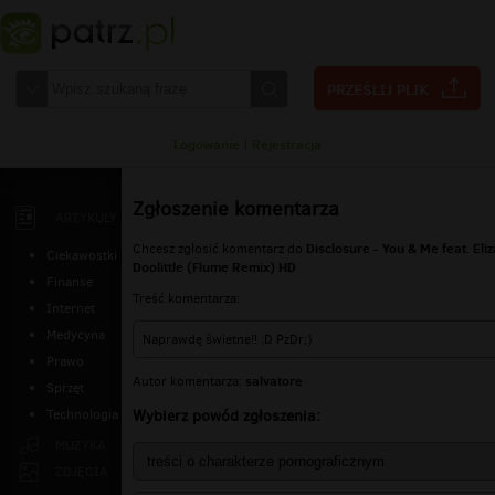
Logowanie
|
Rejestracja
Zgłoszenie komentarza
ARTYKUŁY
Disclosure - You & Me feat. Eliz
Chcesz zgłosić komentarz do
Ciekawostki
Doolittle (Flume Remix) HD
Finanse
Treść komentarza:
Internet
Medycyna
Naprawdę świetne!! ;D PzDr;)
Prawo
salvatore
Autor komentarza:
Sprzęt
Wybierz powód zgłoszenia:
Technologia
MUZYKA
ZDJĘCIA