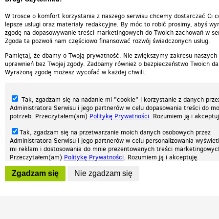
W trosce o komfort korzystania z naszego serwisu chcemy dostarczać Ci c
lepsze usługi oraz materiały redakcyjne. By móc to robić prosimy, abyś wyr
zgodę na dopasowywanie treści marketingowych do Twoich zachowań w ser
Zgoda ta pozwoli nam częściowo finansować rozwój świadczonych usług.
Pamiętaj, że dbamy o Twoją prywatność. Nie zwiększymy zakresu naszych
uprawnień bez Twojej zgody. Zadbamy również o bezpieczeństwo Twoich da
Wyrażoną zgodę możesz wycofać w każdej chwili.
Tak, zgadzam się na nadanie mi "cookie" i korzystanie z danych prze
Administratora Serwisu i jego partnerów w celu dopasowania treści do mo
potrzeb. Przeczytałem(am)
Politykę Prywatności
. Rozumiem ją i akceptuj
Tak, zgadzam się na przetwarzanie moich danych osobowych przez
Administratora Serwisu i jego partnerów w celu personalizowania wyświet
Nasza strona internetowa używa plików cookies (tzw. ciasteczka) w celach statys
mi reklam i dostosowania do mnie prezentowanych treści marketingowyc
reklamowych oraz funkcjonalnych. Dzięki nim możemy indywidualnie dostosować 
Przeczytałem(am)
Politykę Prywatności
. Rozumiem ją i akceptuję.
twoich potrzeb. Każdy może zaakceptować pliki cookies albo ma możliwość wyłącz
przeglądarce, dzięki czemu nie będą zbierane żadne informacje.
Wyrażenie powyższych zgód jest dobrowolne i możesz je w dowolnym mo
Zgadzam się
Nie zgadzam się
wycofać (na podstronie z
ustawieniami prywatności
), odznaczając wybra
Zapoznaj się z naszą polityką prywatności
Ok, rozumiem
Patrz.pl
zgodę i klikając przycisk "nie zgadzam się", z tym, że wycofanie zgody ni
będzie miało wpływu na zgodność z prawem przetwarzania na podstawie 
przed jej wycofaniem.
Strona główna
Regulamin