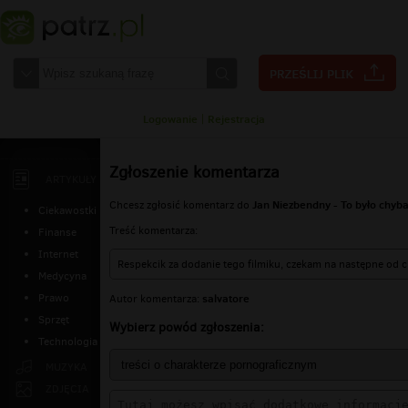
Logowanie
|
Rejestracja
Zgłoszenie komentarza
ARTYKUŁY
Jan Niezbendny - To było chyb
Chcesz zgłosić komentarz do
Ciekawostki
Treść komentarza:
Finanse
Internet
Respekcik za dodanie tego filmiku, czekam na następne od c
Medycyna
salvatore
Prawo
Autor komentarza:
Sprzęt
Wybierz powód zgłoszenia:
Technologia
MUZYKA
ZDJĘCIA