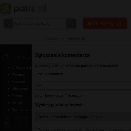
Logowanie
|
Rejestracja
Zgłoszenie komentarza
ARTYKUŁY
parodia ofert biedronki
Chcesz zgłosić komentarz do
Ciekawostki
Treść komentarza:
Finanse
Internet
xD
Medycyna
Autor komentarza: Trol master
Prawo
Sprzęt
Wybierz powód zgłoszenia:
Technologia
MUZYKA
ZDJĘCIA