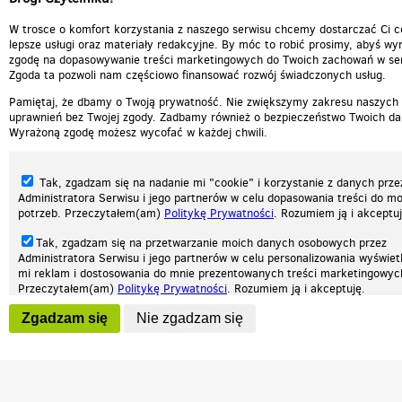
W trosce o komfort korzystania z naszego serwisu chcemy dostarczać Ci c
lepsze usługi oraz materiały redakcyjne. By móc to robić prosimy, abyś wyr
zgodę na dopasowywanie treści marketingowych do Twoich zachowań w ser
Zgoda ta pozwoli nam częściowo finansować rozwój świadczonych usług.
Pamiętaj, że dbamy o Twoją prywatność. Nie zwiększymy zakresu naszych
uprawnień bez Twojej zgody. Zadbamy również o bezpieczeństwo Twoich da
Wyrażoną zgodę możesz wycofać w każdej chwili.
Tak, zgadzam się na nadanie mi "cookie" i korzystanie z danych prze
Administratora Serwisu i jego partnerów w celu dopasowania treści do mo
potrzeb. Przeczytałem(am)
Politykę Prywatności
. Rozumiem ją i akceptuj
Tak, zgadzam się na przetwarzanie moich danych osobowych przez
Administratora Serwisu i jego partnerów w celu personalizowania wyświet
Nasza strona internetowa używa plików cookies (tzw. ciasteczka) w celach statys
mi reklam i dostosowania do mnie prezentowanych treści marketingowyc
reklamowych oraz funkcjonalnych. Dzięki nim możemy indywidualnie dostosować 
Przeczytałem(am)
Politykę Prywatności
. Rozumiem ją i akceptuję.
twoich potrzeb. Każdy może zaakceptować pliki cookies albo ma możliwość wyłącz
przeglądarce, dzięki czemu nie będą zbierane żadne informacje.
Wyrażenie powyższych zgód jest dobrowolne i możesz je w dowolnym mo
Zgadzam się
Nie zgadzam się
wycofać (na podstronie z
ustawieniami prywatności
), odznaczając wybra
Zapoznaj się z naszą polityką prywatności
Ok, rozumiem
Patrz.pl
zgodę i klikając przycisk "nie zgadzam się", z tym, że wycofanie zgody ni
będzie miało wpływu na zgodność z prawem przetwarzania na podstawie 
przed jej wycofaniem.
Strona główna
Regulamin