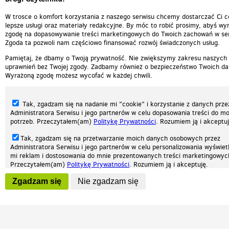
W trosce o komfort korzystania z naszego serwisu chcemy dostarczać Ci c
lepsze usługi oraz materiały redakcyjne. By móc to robić prosimy, abyś wyr
zgodę na dopasowywanie treści marketingowych do Twoich zachowań w ser
Zgoda ta pozwoli nam częściowo finansować rozwój świadczonych usług.
Pamiętaj, że dbamy o Twoją prywatność. Nie zwiększymy zakresu naszych
uprawnień bez Twojej zgody. Zadbamy również o bezpieczeństwo Twoich da
Wyrażoną zgodę możesz wycofać w każdej chwili.
Tak, zgadzam się na nadanie mi "cookie" i korzystanie z danych prze
Administratora Serwisu i jego partnerów w celu dopasowania treści do mo
potrzeb. Przeczytałem(am)
Politykę Prywatności
. Rozumiem ją i akceptuj
Tak, zgadzam się na przetwarzanie moich danych osobowych przez
Administratora Serwisu i jego partnerów w celu personalizowania wyświet
Nasza strona internetowa używa plików cookies (tzw. ciasteczka) w celach statys
mi reklam i dostosowania do mnie prezentowanych treści marketingowyc
reklamowych oraz funkcjonalnych. Dzięki nim możemy indywidualnie dostosować 
Przeczytałem(am)
Politykę Prywatności
. Rozumiem ją i akceptuję.
twoich potrzeb. Każdy może zaakceptować pliki cookies albo ma możliwość wyłącz
przeglądarce, dzięki czemu nie będą zbierane żadne informacje.
Wyrażenie powyższych zgód jest dobrowolne i możesz je w dowolnym mo
Zgadzam się
Nie zgadzam się
wycofać (na podstronie z
ustawieniami prywatności
), odznaczając wybra
Zapoznaj się z naszą polityką prywatności
Ok, rozumiem
Patrz.pl
zgodę i klikając przycisk "nie zgadzam się", z tym, że wycofanie zgody ni
będzie miało wpływu na zgodność z prawem przetwarzania na podstawie 
przed jej wycofaniem.
Strona główna
Regulamin