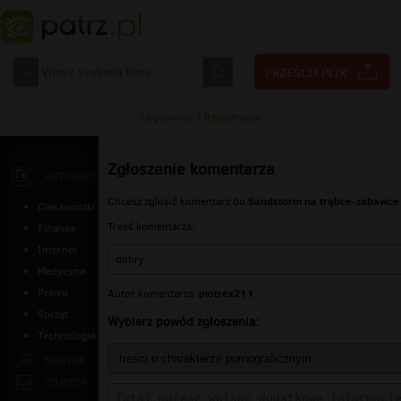
Logowanie
|
Rejestracja
Zgłoszenie komentarza
ARTYKUŁY
Sandstorm na trąbce-zabawce
Chcesz zgłosić komentarz do
Ciekawostki
Treść komentarza:
Finanse
Internet
dobry
Medycyna
piotrex211
Prawo
Autor komentarza:
Sprzęt
Wybierz powód zgłoszenia:
Technologia
MUZYKA
ZDJĘCIA