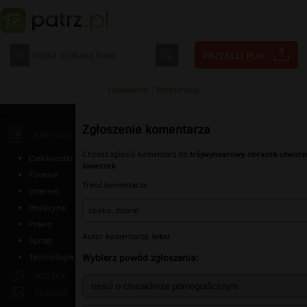
Logowanie
|
Rejestracja
Zgłoszenie komentarza
ARTYKUŁY
trójwymiarowy obrazek utworz
Chcesz zgłosić komentarz do
Ciekawostki
świeczek
Finanse
Treść komentarza:
Internet
Medycyna
spoko, dobre!
Prawo
leksi
Autor komentarza:
Sprzęt
Wybierz powód zgłoszenia:
Technologia
MUZYKA
ZDJĘCIA