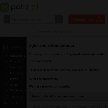
Logowanie
|
Rejestracja
Zgłoszenie komentarza
ARTYKUŁY
Ciężarówka zniszczyła kładke
Chcesz zgłosić komentarz do
Ciekawostki
Treść komentarza:
Finanse
Internet
a gościu się zatrzymał i patrzył, ja bym spier.. stamtąd
Medycyna
Autor komentarza: szok
Prawo
Sprzęt
Wybierz powód zgłoszenia:
Technologia
MUZYKA
ZDJĘCIA