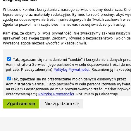
W trosce o komfort korzystania z naszego serwisu chcemy dostarczać Ci c
lepsze usługi oraz materiały redakcyjne. By móc to robić prosimy, abyś wyr
zgodę na dopasowywanie treści marketingowych do Twoich zachowań w ser
Zgoda ta pozwoli nam częściowo finansować rozwój świadczonych usług.
Pamiętaj, że dbamy o Twoją prywatność. Nie zwiększymy zakresu naszych
uprawnień bez Twojej zgody. Zadbamy również o bezpieczeństwo Twoich da
Wyrażoną zgodę możesz wycofać w każdej chwili.
Tak, zgadzam się na nadanie mi "cookie" i korzystanie z danych prze
Administratora Serwisu i jego partnerów w celu dopasowania treści do mo
potrzeb. Przeczytałem(am)
Politykę Prywatności
. Rozumiem ją i akceptuj
Tak, zgadzam się na przetwarzanie moich danych osobowych przez
Administratora Serwisu i jego partnerów w celu personalizowania wyświet
Nasza strona internetowa używa plików cookies (tzw. ciasteczka) w celach statys
mi reklam i dostosowania do mnie prezentowanych treści marketingowyc
reklamowych oraz funkcjonalnych. Dzięki nim możemy indywidualnie dostosować 
Przeczytałem(am)
Politykę Prywatności
. Rozumiem ją i akceptuję.
twoich potrzeb. Każdy może zaakceptować pliki cookies albo ma możliwość wyłącz
przeglądarce, dzięki czemu nie będą zbierane żadne informacje.
Wyrażenie powyższych zgód jest dobrowolne i możesz je w dowolnym mo
Zgadzam się
Nie zgadzam się
wycofać (na podstronie z
ustawieniami prywatności
), odznaczając wybra
Zapoznaj się z naszą polityką prywatności
Ok, rozumiem
Patrz.pl
zgodę i klikając przycisk "nie zgadzam się", z tym, że wycofanie zgody ni
będzie miało wpływu na zgodność z prawem przetwarzania na podstawie 
przed jej wycofaniem.
Strona główna
Regulamin