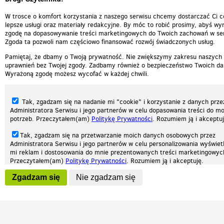
W trosce o komfort korzystania z naszego serwisu chcemy dostarczać Ci c
lepsze usługi oraz materiały redakcyjne. By móc to robić prosimy, abyś wyr
zgodę na dopasowywanie treści marketingowych do Twoich zachowań w ser
Zgoda ta pozwoli nam częściowo finansować rozwój świadczonych usług.
Pamiętaj, że dbamy o Twoją prywatność. Nie zwiększymy zakresu naszych
uprawnień bez Twojej zgody. Zadbamy również o bezpieczeństwo Twoich da
Wyrażoną zgodę możesz wycofać w każdej chwili.
Tak, zgadzam się na nadanie mi "cookie" i korzystanie z danych prze
Administratora Serwisu i jego partnerów w celu dopasowania treści do mo
potrzeb. Przeczytałem(am)
Politykę Prywatności
. Rozumiem ją i akceptuj
Tak, zgadzam się na przetwarzanie moich danych osobowych przez
Administratora Serwisu i jego partnerów w celu personalizowania wyświet
Nasza strona internetowa używa plików cookies (tzw. ciasteczka) w celach statys
mi reklam i dostosowania do mnie prezentowanych treści marketingowyc
reklamowych oraz funkcjonalnych. Dzięki nim możemy indywidualnie dostosować 
Przeczytałem(am)
Politykę Prywatności
. Rozumiem ją i akceptuję.
twoich potrzeb. Każdy może zaakceptować pliki cookies albo ma możliwość wyłącz
przeglądarce, dzięki czemu nie będą zbierane żadne informacje.
Wyrażenie powyższych zgód jest dobrowolne i możesz je w dowolnym mo
Zgadzam się
Nie zgadzam się
wycofać (na podstronie z
ustawieniami prywatności
), odznaczając wybra
Zapoznaj się z naszą polityką prywatności
Ok, rozumiem
Patrz.pl
zgodę i klikając przycisk "nie zgadzam się", z tym, że wycofanie zgody ni
będzie miało wpływu na zgodność z prawem przetwarzania na podstawie 
przed jej wycofaniem.
Strona główna
Regulamin