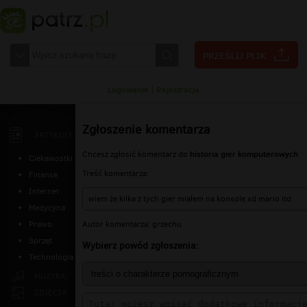
Logowanie
|
Rejestracja
Zgłoszenie komentarza
ARTYKUŁY
historia gier komputerowych
Chcesz zgłosić komentarz do
Ciekawostki
Treść komentarza:
Finanse
Internet
wiem że kilka z tych gier miałem na konsole xd mario itd
Medycyna
Autor komentarza: grzechu
Prawo
Sprzęt
Wybierz powód zgłoszenia:
Technologia
MUZYKA
ZDJĘCIA