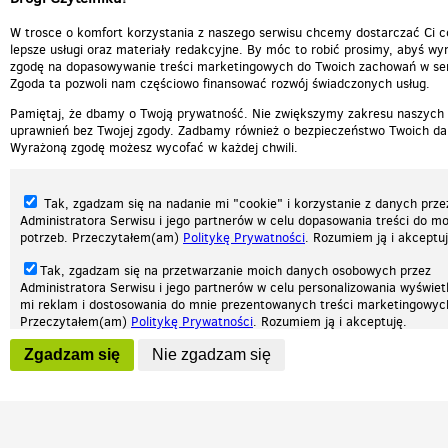
W trosce o komfort korzystania z naszego serwisu chcemy dostarczać Ci c
lepsze usługi oraz materiały redakcyjne. By móc to robić prosimy, abyś wyr
zgodę na dopasowywanie treści marketingowych do Twoich zachowań w ser
Zgoda ta pozwoli nam częściowo finansować rozwój świadczonych usług.
Pamiętaj, że dbamy o Twoją prywatność. Nie zwiększymy zakresu naszych
uprawnień bez Twojej zgody. Zadbamy również o bezpieczeństwo Twoich da
Wyrażoną zgodę możesz wycofać w każdej chwili.
Tak, zgadzam się na nadanie mi "cookie" i korzystanie z danych prze
Administratora Serwisu i jego partnerów w celu dopasowania treści do mo
potrzeb. Przeczytałem(am)
Politykę Prywatności
. Rozumiem ją i akceptuj
Tak, zgadzam się na przetwarzanie moich danych osobowych przez
Administratora Serwisu i jego partnerów w celu personalizowania wyświet
Nasza strona internetowa używa plików cookies (tzw. ciasteczka) w celach statys
mi reklam i dostosowania do mnie prezentowanych treści marketingowyc
reklamowych oraz funkcjonalnych. Dzięki nim możemy indywidualnie dostosować 
Przeczytałem(am)
Politykę Prywatności
. Rozumiem ją i akceptuję.
twoich potrzeb. Każdy może zaakceptować pliki cookies albo ma możliwość wyłącz
przeglądarce, dzięki czemu nie będą zbierane żadne informacje.
Wyrażenie powyższych zgód jest dobrowolne i możesz je w dowolnym mo
Zgadzam się
Nie zgadzam się
wycofać (na podstronie z
ustawieniami prywatności
), odznaczając wybra
Zapoznaj się z naszą polityką prywatności
Ok, rozumiem
Patrz.pl
zgodę i klikając przycisk "nie zgadzam się", z tym, że wycofanie zgody ni
będzie miało wpływu na zgodność z prawem przetwarzania na podstawie 
przed jej wycofaniem.
Strona główna
Regulamin