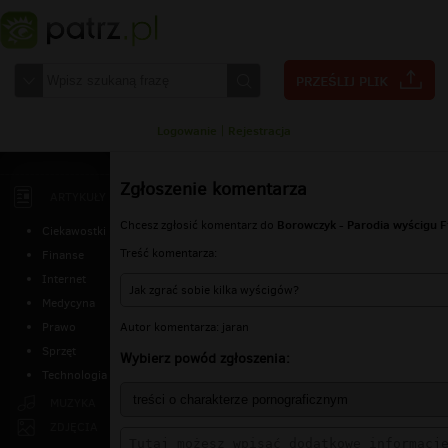
Logowanie
|
Rejestracja
Zgłoszenie komentarza
ARTYKUŁY
Borowczyk - Parodia wyścigu 
Chcesz zgłosić komentarz do
Ciekawostki
Treść komentarza:
Finanse
Internet
Jak zgrać sobie kilka wyścigów?
Medycyna
Autor komentarza: jaran
Prawo
Sprzęt
Wybierz powód zgłoszenia:
Technologia
MUZYKA
ZDJĘCIA