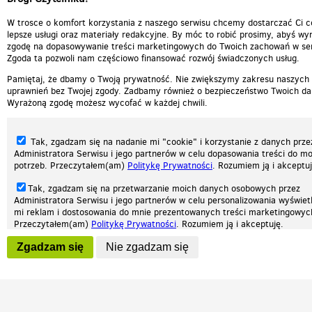
W trosce o komfort korzystania z naszego serwisu chcemy dostarczać Ci c
lepsze usługi oraz materiały redakcyjne. By móc to robić prosimy, abyś wyr
zgodę na dopasowywanie treści marketingowych do Twoich zachowań w ser
Zgoda ta pozwoli nam częściowo finansować rozwój świadczonych usług.
Pamiętaj, że dbamy o Twoją prywatność. Nie zwiększymy zakresu naszych
uprawnień bez Twojej zgody. Zadbamy również o bezpieczeństwo Twoich da
Wyrażoną zgodę możesz wycofać w każdej chwili.
Tak, zgadzam się na nadanie mi "cookie" i korzystanie z danych prze
Administratora Serwisu i jego partnerów w celu dopasowania treści do mo
potrzeb. Przeczytałem(am)
Politykę Prywatności
. Rozumiem ją i akceptuj
Tak, zgadzam się na przetwarzanie moich danych osobowych przez
Administratora Serwisu i jego partnerów w celu personalizowania wyświet
Nasza strona internetowa używa plików cookies (tzw. ciasteczka) w celach statys
mi reklam i dostosowania do mnie prezentowanych treści marketingowyc
reklamowych oraz funkcjonalnych. Dzięki nim możemy indywidualnie dostosować 
Przeczytałem(am)
Politykę Prywatności
. Rozumiem ją i akceptuję.
twoich potrzeb. Każdy może zaakceptować pliki cookies albo ma możliwość wyłącz
przeglądarce, dzięki czemu nie będą zbierane żadne informacje.
Wyrażenie powyższych zgód jest dobrowolne i możesz je w dowolnym mo
Zgadzam się
Nie zgadzam się
wycofać (na podstronie z
ustawieniami prywatności
), odznaczając wybra
Zapoznaj się z naszą polityką prywatności
Ok, rozumiem
Patrz.pl
zgodę i klikając przycisk "nie zgadzam się", z tym, że wycofanie zgody ni
będzie miało wpływu na zgodność z prawem przetwarzania na podstawie 
przed jej wycofaniem.
Strona główna
Regulamin