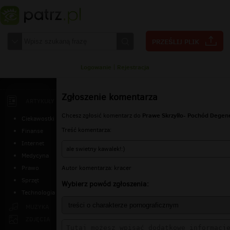
Logowanie
|
Rejestracja
Zgłoszenie komentarza
ARTYKUŁY
Prawe Skrzylło- Pochód Degen
Chcesz zgłosić komentarz do
Ciekawostki
Treść komentarza:
Finanse
Internet
ale swietny kawalek!:)
Medycyna
Autor komentarza: kracer
Prawo
Sprzęt
Wybierz powód zgłoszenia:
Technologia
MUZYKA
ZDJĘCIA