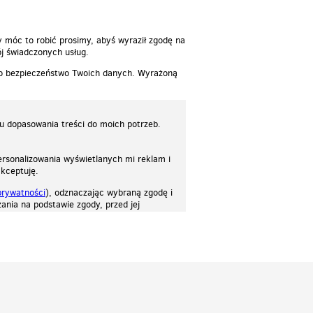
y móc to robić prosimy, abyś wyraził zgodę na
j świadczonych usług.
 o bezpieczeństwo Twoich danych. Wyrażoną
lu dopasowania treści do moich potrzeb.
rsonalizowania wyświetlanych mi reklam i
akceptuję.
prywatności
), odznaczając wybraną zgodę i
ania na podstawie zgody, przed jej
osować stronę do twoich potrzeb. Każdy może zaakceptować pliki cookies albo ma
cje.