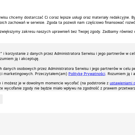
wisu chcemy dostarczać Ci coraz lepsze usługi oraz materiały redakcyjne. B
ich zachowań w serwisie. Zgoda ta pozwoli nam częściowo finansować rozwó
 zwiększymy zakresu naszych uprawnień bez Twojej zgody. Zadbamy również
 i korzystanie z danych przez Administratora Serwisu i jego partnerów w ce
ozumiem ją i akceptuję.
h danych osobowych przez Administratora Serwisu i jego partnerów w celu pe
ści marketingowych. Przeczytałem(am)
Politykę Prywatności
. Rozumiem ją i 
e i możesz je w dowolnym momencie wycofać (na podstronie z
ustawieniami 
, że wycofanie zgody nie będzie miało wpływu na zgodność z prawem przetwarz
ystycznych, reklamowych oraz funkcjonalnych. Dzięki nim możemy indywidualnie dost
liwość wyłączenia ich w przeglądarce, dzięki czemu nie będą zbierane żadne informa
Zapoznaj się z naszą polityką prywatności
Ok, rozumiem