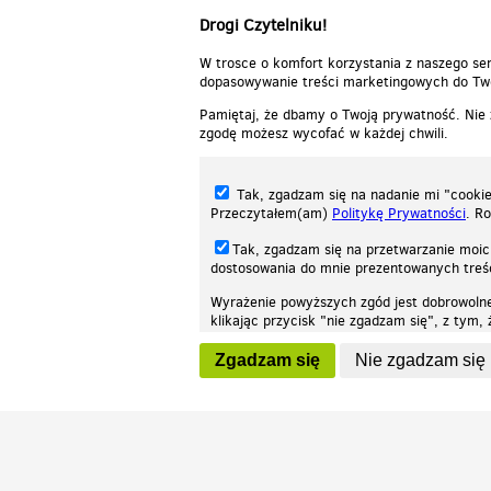
Drogi Czytelniku!
W trosce o komfort korzystania z naszego ser
dopasowywanie treści marketingowych do Two
Pamiętaj, że dbamy o Twoją prywatność. Nie
zgodę możesz wycofać w każdej chwili.
Tak, zgadzam się na nadanie mi "cookie"
Przeczytałem(am)
Politykę Prywatności
. R
Tak, zgadzam się na przetwarzanie moic
dostosowania do mnie prezentowanych tre
Wyrażenie powyższych zgód jest dobrowoln
klikając przycisk "nie zgadzam się", z tym
Nasza strona internetowa używa plików cookies (tzw. ciasteczka) w celach stat
wycofaniem.
moż
Zgadzam się
Nie zgadzam się