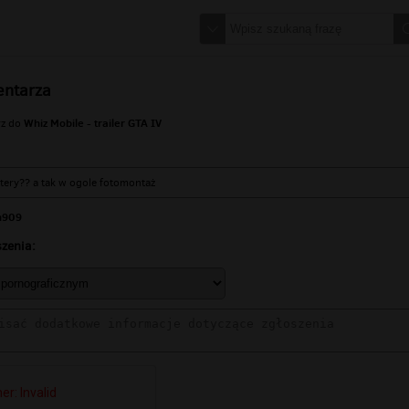
entarza
Whiz Mobile - trailer GTA IV
rz do
tery?? a tak w ogole fotomontaż
n909
zenia: