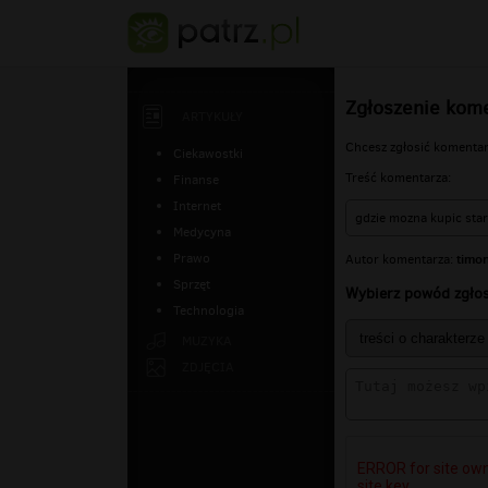
Zgłoszenie kom
ARTYKUŁY
Chcesz zgłosić komenta
Ciekawostki
Treść komentarza:
Finanse
Internet
gdzie mozna kupic star
Medycyna
timo
Prawo
Autor komentarza:
Sprzęt
Wybierz powód zgłos
Technologia
MUZYKA
ZDJĘCIA