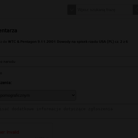
entarza
WTC & Pentagon 9.11.2001 Dowody na spisek rzadu USA (PL) cz. 2 z 6
rz do
go narodu
io
zenia: