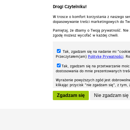
Drogi Czytelniku!
W trosce o komfort korzystania z naszego ser
dopasowywanie treści marketingowych do Two
Pamiętaj, że dbamy o Twoją prywatność. Nie
zgodę możesz wycofać w każdej chwili.
Tak, zgadzam się na nadanie mi "cookie"
Przeczytałem(am)
Politykę Prywatności
. R
Tak, zgadzam się na przetwarzanie moic
dostosowania do mnie prezentowanych tre
Wyrażenie powyższych zgód jest dobrowoln
klikając przycisk "nie zgadzam się", z tym
Nasza strona internetowa używa plików cookies (tzw. ciasteczka) w celach stat
wycofaniem.
moż
Zgadzam się
Nie zgadzam się