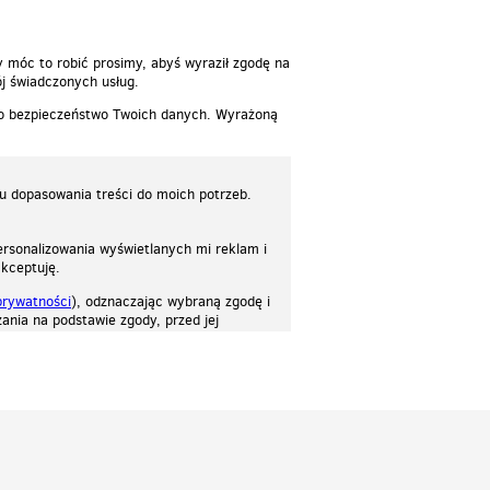
y móc to robić prosimy, abyś wyraził zgodę na
j świadczonych usług.
 o bezpieczeństwo Twoich danych. Wyrażoną
lu dopasowania treści do moich potrzeb.
rsonalizowania wyświetlanych mi reklam i
akceptuję.
prywatności
), odznaczając wybraną zgodę i
ania na podstawie zgody, przed jej
osować stronę do twoich potrzeb. Każdy może zaakceptować pliki cookies albo ma
cje.