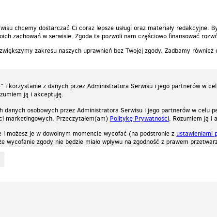
wisu chcemy dostarczać Ci coraz lepsze usługi oraz materiały redakcyjne. B
ich zachowań w serwisie. Zgoda ta pozwoli nam częściowo finansować rozwó
 zwiększymy zakresu naszych uprawnień bez Twojej zgody. Zadbamy również
 i korzystanie z danych przez Administratora Serwisu i jego partnerów w ce
ozumiem ją i akceptuję.
h danych osobowych przez Administratora Serwisu i jego partnerów w celu pe
ści marketingowych. Przeczytałem(am)
Politykę Prywatności
. Rozumiem ją i 
e i możesz je w dowolnym momencie wycofać (na podstronie z
ustawieniami 
, że wycofanie zgody nie będzie miało wpływu na zgodność z prawem przetwarz
ystycznych, reklamowych oraz funkcjonalnych. Dzięki nim możemy indywidualnie dost
liwość wyłączenia ich w przeglądarce, dzięki czemu nie będą zbierane żadne informa
Zapoznaj się z naszą polityką prywatności
Ok, rozumiem