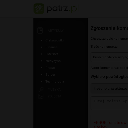
Zgłoszenie kom
ARTYKUŁY
Chcesz zgłosić komenta
Ciekawostki
Treść komentarza:
Finanse
Internet
Bush morderca swoje
Medycyna
Autor komentarza: papc
Prawo
Sprzęt
Wybierz powód zgłos
Technologia
MUZYKA
ZDJĘCIA