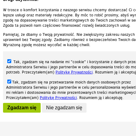
W trosce o komfort korzystania z naszego serwisu chcemy dostarczać Ci c
lepsze usługi oraz materiały redakcyjne. By móc to robić prosimy, abyś wyr
zgodę na dopasowywanie treści marketingowych do Twoich zachowań w ser
Zgoda ta pozwoli nam częściowo finansować rozwój świadczonych usług.
Pamiętaj, że dbamy o Twoją prywatność. Nie zwiększymy zakresu naszych
uprawnień bez Twojej zgody. Zadbamy również o bezpieczeństwo Twoich da
Wyrażoną zgodę możesz wycofać w każdej chwili.
Tak, zgadzam się na nadanie mi "cookie" i korzystanie z danych prze
Administratora Serwisu i jego partnerów w celu dopasowania treści do mo
potrzeb. Przeczytałem(am)
Politykę Prywatności
. Rozumiem ją i akceptuj
Tak, zgadzam się na przetwarzanie moich danych osobowych przez
Administratora Serwisu i jego partnerów w celu personalizowania wyświet
Nasza strona internetowa używa plików cookies (tzw. ciasteczka) w celach statys
mi reklam i dostosowania do mnie prezentowanych treści marketingowyc
reklamowych oraz funkcjonalnych. Dzięki nim możemy indywidualnie dostosować 
Przeczytałem(am)
Politykę Prywatności
. Rozumiem ją i akceptuję.
twoich potrzeb. Każdy może zaakceptować pliki cookies albo ma możliwość wyłącz
przeglądarce, dzięki czemu nie będą zbierane żadne informacje.
Wyrażenie powyższych zgód jest dobrowolne i możesz je w dowolnym mo
Zgadzam się
Nie zgadzam się
wycofać (na podstronie z
ustawieniami prywatności
), odznaczając wybra
Zapoznaj się z naszą polityką prywatności
Ok, rozumiem
Patrz.pl
zgodę i klikając przycisk "nie zgadzam się", z tym, że wycofanie zgody ni
będzie miało wpływu na zgodność z prawem przetwarzania na podstawie 
przed jej wycofaniem.
Strona główna
Regulamin