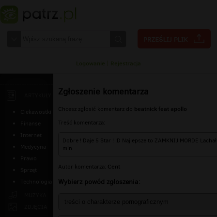
Logowanie
|
Rejestracja
Zgłoszenie komentarza
ARTYKUŁY
beatnick feat apollo
Chcesz zgłosić komentarz do
Ciekawostki
Treść komentarza:
Finanse
Internet
Dobre ! Daje 5 Star ! :D Najlepsze to ZAMKNIJ MORDE Lacha
Medycyna
min
Prawo
Cent
Autor komentarza:
Sprzęt
Wybierz powód zgłoszenia:
Technologia
MUZYKA
ZDJĘCIA