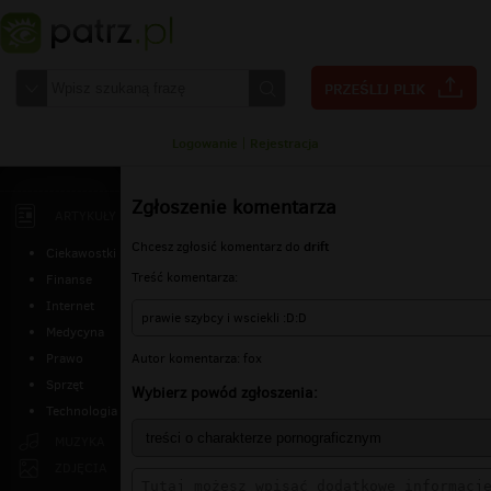
Logowanie
|
Rejestracja
Zgłoszenie komentarza
ARTYKUŁY
drift
Chcesz zgłosić komentarz do
Ciekawostki
Treść komentarza:
Finanse
Internet
prawie szybcy i wsciekli :D:D
Medycyna
Autor komentarza: fox
Prawo
Sprzęt
Wybierz powód zgłoszenia:
Technologia
MUZYKA
ZDJĘCIA