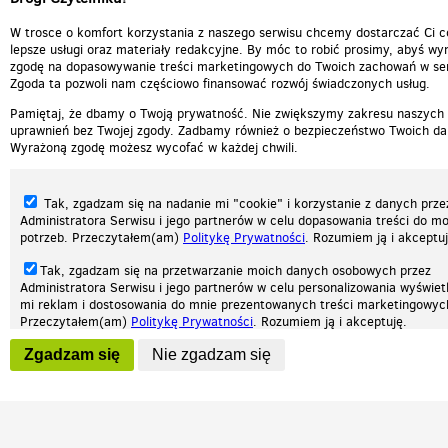
W trosce o komfort korzystania z naszego serwisu chcemy dostarczać Ci c
lepsze usługi oraz materiały redakcyjne. By móc to robić prosimy, abyś wyr
zgodę na dopasowywanie treści marketingowych do Twoich zachowań w ser
Zgoda ta pozwoli nam częściowo finansować rozwój świadczonych usług.
Pamiętaj, że dbamy o Twoją prywatność. Nie zwiększymy zakresu naszych
uprawnień bez Twojej zgody. Zadbamy również o bezpieczeństwo Twoich da
Wyrażoną zgodę możesz wycofać w każdej chwili.
Tak, zgadzam się na nadanie mi "cookie" i korzystanie z danych prze
Administratora Serwisu i jego partnerów w celu dopasowania treści do mo
potrzeb. Przeczytałem(am)
Politykę Prywatności
. Rozumiem ją i akceptuj
Tak, zgadzam się na przetwarzanie moich danych osobowych przez
Administratora Serwisu i jego partnerów w celu personalizowania wyświet
Nasza strona internetowa używa plików cookies (tzw. ciasteczka) w celach statys
mi reklam i dostosowania do mnie prezentowanych treści marketingowyc
reklamowych oraz funkcjonalnych. Dzięki nim możemy indywidualnie dostosować 
Przeczytałem(am)
Politykę Prywatności
. Rozumiem ją i akceptuję.
twoich potrzeb. Każdy może zaakceptować pliki cookies albo ma możliwość wyłącz
przeglądarce, dzięki czemu nie będą zbierane żadne informacje.
Wyrażenie powyższych zgód jest dobrowolne i możesz je w dowolnym mo
Zgadzam się
Nie zgadzam się
wycofać (na podstronie z
ustawieniami prywatności
), odznaczając wybra
Zapoznaj się z naszą polityką prywatności
Ok, rozumiem
Patrz.pl
zgodę i klikając przycisk "nie zgadzam się", z tym, że wycofanie zgody ni
będzie miało wpływu na zgodność z prawem przetwarzania na podstawie 
przed jej wycofaniem.
Strona główna
Regulamin