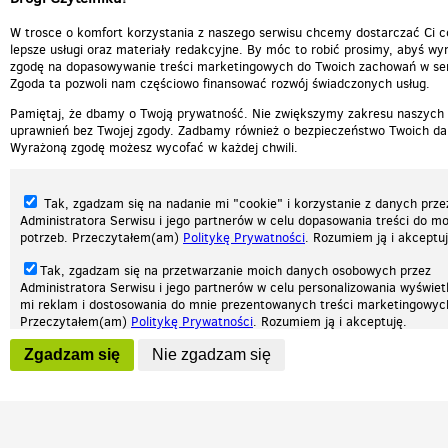
W trosce o komfort korzystania z naszego serwisu chcemy dostarczać Ci c
lepsze usługi oraz materiały redakcyjne. By móc to robić prosimy, abyś wyr
zgodę na dopasowywanie treści marketingowych do Twoich zachowań w ser
Zgoda ta pozwoli nam częściowo finansować rozwój świadczonych usług.
Pamiętaj, że dbamy o Twoją prywatność. Nie zwiększymy zakresu naszych
uprawnień bez Twojej zgody. Zadbamy również o bezpieczeństwo Twoich da
Wyrażoną zgodę możesz wycofać w każdej chwili.
Tak, zgadzam się na nadanie mi "cookie" i korzystanie z danych prze
Administratora Serwisu i jego partnerów w celu dopasowania treści do mo
potrzeb. Przeczytałem(am)
Politykę Prywatności
. Rozumiem ją i akceptuj
Tak, zgadzam się na przetwarzanie moich danych osobowych przez
Administratora Serwisu i jego partnerów w celu personalizowania wyświet
Nasza strona internetowa używa plików cookies (tzw. ciasteczka) w celach statys
mi reklam i dostosowania do mnie prezentowanych treści marketingowyc
reklamowych oraz funkcjonalnych. Dzięki nim możemy indywidualnie dostosować 
Przeczytałem(am)
Politykę Prywatności
. Rozumiem ją i akceptuję.
twoich potrzeb. Każdy może zaakceptować pliki cookies albo ma możliwość wyłącz
przeglądarce, dzięki czemu nie będą zbierane żadne informacje.
Wyrażenie powyższych zgód jest dobrowolne i możesz je w dowolnym mo
Zgadzam się
Nie zgadzam się
wycofać (na podstronie z
ustawieniami prywatności
), odznaczając wybra
Zapoznaj się z naszą polityką prywatności
Ok, rozumiem
Patrz.pl
zgodę i klikając przycisk "nie zgadzam się", z tym, że wycofanie zgody ni
będzie miało wpływu na zgodność z prawem przetwarzania na podstawie 
przed jej wycofaniem.
Strona główna
Regulamin