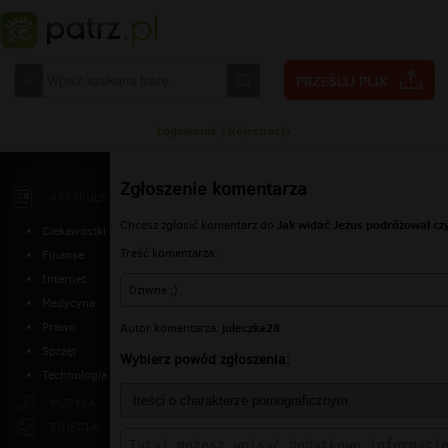
Logowanie
|
Rejestracja
Zgłoszenie komentarza
ARTYKUŁY
Jak widać Jezus podróżował cz
Chcesz zgłosić komentarz do
Ciekawostki
Treść komentarza:
Finanse
Internet
Dziwne ;)
Medycyna
juleczka28
Prawo
Autor komentarza:
Sprzęt
Wybierz powód zgłoszenia:
Technologia
MUZYKA
ZDJĘCIA