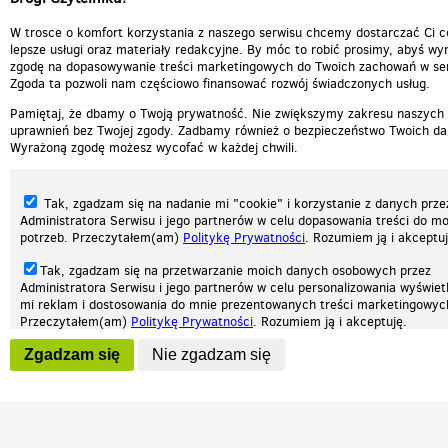
W trosce o komfort korzystania z naszego serwisu chcemy dostarczać Ci c
lepsze usługi oraz materiały redakcyjne. By móc to robić prosimy, abyś wyr
zgodę na dopasowywanie treści marketingowych do Twoich zachowań w ser
Zgoda ta pozwoli nam częściowo finansować rozwój świadczonych usług.
Pamiętaj, że dbamy o Twoją prywatność. Nie zwiększymy zakresu naszych
uprawnień bez Twojej zgody. Zadbamy również o bezpieczeństwo Twoich da
Wyrażoną zgodę możesz wycofać w każdej chwili.
Tak, zgadzam się na nadanie mi "cookie" i korzystanie z danych prze
Administratora Serwisu i jego partnerów w celu dopasowania treści do mo
potrzeb. Przeczytałem(am)
Politykę Prywatności
. Rozumiem ją i akceptuj
Tak, zgadzam się na przetwarzanie moich danych osobowych przez
Administratora Serwisu i jego partnerów w celu personalizowania wyświet
Nasza strona internetowa używa plików cookies (tzw. ciasteczka) w celach statys
mi reklam i dostosowania do mnie prezentowanych treści marketingowyc
reklamowych oraz funkcjonalnych. Dzięki nim możemy indywidualnie dostosować 
Przeczytałem(am)
Politykę Prywatności
. Rozumiem ją i akceptuję.
twoich potrzeb. Każdy może zaakceptować pliki cookies albo ma możliwość wyłącz
przeglądarce, dzięki czemu nie będą zbierane żadne informacje.
Wyrażenie powyższych zgód jest dobrowolne i możesz je w dowolnym mo
Zgadzam się
Nie zgadzam się
wycofać (na podstronie z
ustawieniami prywatności
), odznaczając wybra
Zapoznaj się z naszą polityką prywatności
Ok, rozumiem
Patrz.pl
zgodę i klikając przycisk "nie zgadzam się", z tym, że wycofanie zgody ni
będzie miało wpływu na zgodność z prawem przetwarzania na podstawie 
przed jej wycofaniem.
Strona główna
Regulamin