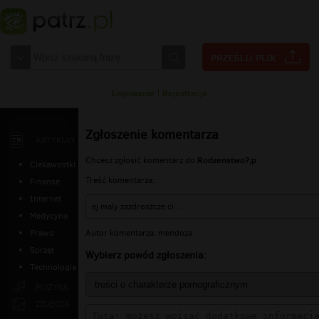
Logowanie
|
Rejestracja
Zgłoszenie komentarza
ARTYKUŁY
Rodzenstwo?;p
Chcesz zgłosić komentarz do
Ciekawostki
Treść komentarza:
Finanse
Internet
ej maly zazdroszcze ci ...
Medycyna
Autor komentarza: mendoza
Prawo
Sprzęt
Wybierz powód zgłoszenia:
Technologia
MUZYKA
ZDJĘCIA