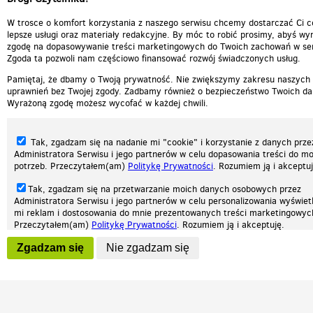
W trosce o komfort korzystania z naszego serwisu chcemy dostarczać Ci c
lepsze usługi oraz materiały redakcyjne. By móc to robić prosimy, abyś wyr
zgodę na dopasowywanie treści marketingowych do Twoich zachowań w ser
Zgoda ta pozwoli nam częściowo finansować rozwój świadczonych usług.
Pamiętaj, że dbamy o Twoją prywatność. Nie zwiększymy zakresu naszych
uprawnień bez Twojej zgody. Zadbamy również o bezpieczeństwo Twoich da
Wyrażoną zgodę możesz wycofać w każdej chwili.
Tak, zgadzam się na nadanie mi "cookie" i korzystanie z danych prze
Administratora Serwisu i jego partnerów w celu dopasowania treści do mo
potrzeb. Przeczytałem(am)
Politykę Prywatności
. Rozumiem ją i akceptuj
Tak, zgadzam się na przetwarzanie moich danych osobowych przez
Administratora Serwisu i jego partnerów w celu personalizowania wyświet
Nasza strona internetowa używa plików cookies (tzw. ciasteczka) w celach statys
mi reklam i dostosowania do mnie prezentowanych treści marketingowyc
reklamowych oraz funkcjonalnych. Dzięki nim możemy indywidualnie dostosować 
Przeczytałem(am)
Politykę Prywatności
. Rozumiem ją i akceptuję.
twoich potrzeb. Każdy może zaakceptować pliki cookies albo ma możliwość wyłącz
przeglądarce, dzięki czemu nie będą zbierane żadne informacje.
Wyrażenie powyższych zgód jest dobrowolne i możesz je w dowolnym mo
Zgadzam się
Nie zgadzam się
wycofać (na podstronie z
ustawieniami prywatności
), odznaczając wybra
Zapoznaj się z naszą polityką prywatności
Ok, rozumiem
Patrz.pl
zgodę i klikając przycisk "nie zgadzam się", z tym, że wycofanie zgody ni
będzie miało wpływu na zgodność z prawem przetwarzania na podstawie 
przed jej wycofaniem.
Strona główna
Regulamin