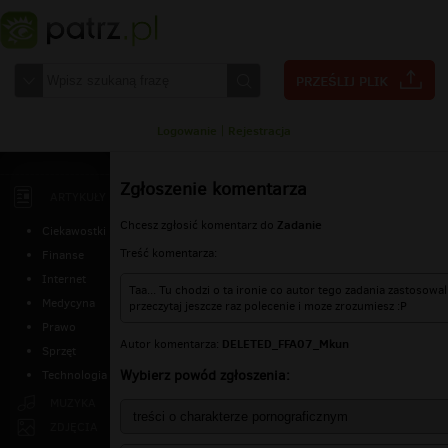
Logowanie
|
Rejestracja
Zgłoszenie komentarza
ARTYKUŁY
Zadanie
Chcesz zgłosić komentarz do
Ciekawostki
Treść komentarza:
Finanse
Internet
Taa... Tu chodzi o ta ironie co autor tego zadania zastosowa
Medycyna
przeczytaj jeszcze raz polecenie i moze zrozumiesz :P
Prawo
DELETED_FFA07_Mkun
Autor komentarza:
Sprzęt
Wybierz powód zgłoszenia:
Technologia
MUZYKA
ZDJĘCIA