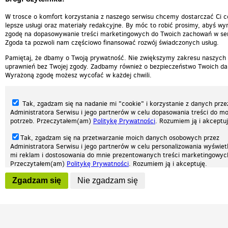
W trosce o komfort korzystania z naszego serwisu chcemy dostarczać Ci c
lepsze usługi oraz materiały redakcyjne. By móc to robić prosimy, abyś wyr
zgodę na dopasowywanie treści marketingowych do Twoich zachowań w ser
Zgoda ta pozwoli nam częściowo finansować rozwój świadczonych usług.
Pamiętaj, że dbamy o Twoją prywatność. Nie zwiększymy zakresu naszych
uprawnień bez Twojej zgody. Zadbamy również o bezpieczeństwo Twoich da
Wyrażoną zgodę możesz wycofać w każdej chwili.
Tak, zgadzam się na nadanie mi "cookie" i korzystanie z danych prze
Administratora Serwisu i jego partnerów w celu dopasowania treści do mo
potrzeb. Przeczytałem(am)
Politykę Prywatności
. Rozumiem ją i akceptuj
Tak, zgadzam się na przetwarzanie moich danych osobowych przez
Administratora Serwisu i jego partnerów w celu personalizowania wyświet
Nasza strona internetowa używa plików cookies (tzw. ciasteczka) w celach statys
mi reklam i dostosowania do mnie prezentowanych treści marketingowyc
reklamowych oraz funkcjonalnych. Dzięki nim możemy indywidualnie dostosować 
Przeczytałem(am)
Politykę Prywatności
. Rozumiem ją i akceptuję.
twoich potrzeb. Każdy może zaakceptować pliki cookies albo ma możliwość wyłącz
przeglądarce, dzięki czemu nie będą zbierane żadne informacje.
Wyrażenie powyższych zgód jest dobrowolne i możesz je w dowolnym mo
Zgadzam się
Nie zgadzam się
wycofać (na podstronie z
ustawieniami prywatności
), odznaczając wybra
Zapoznaj się z naszą polityką prywatności
Ok, rozumiem
Patrz.pl
zgodę i klikając przycisk "nie zgadzam się", z tym, że wycofanie zgody ni
będzie miało wpływu na zgodność z prawem przetwarzania na podstawie 
przed jej wycofaniem.
Strona główna
Regulamin