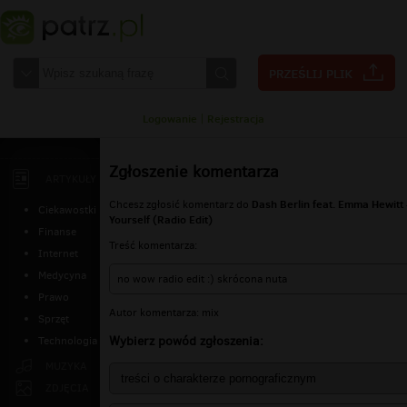
Logowanie
|
Rejestracja
Zgłoszenie komentarza
ARTYKUŁY
Dash Berlin feat. Emma Hewitt
Chcesz zgłosić komentarz do
Ciekawostki
Yourself (Radio Edit)
Finanse
Treść komentarza:
Internet
Medycyna
no wow radio edit :) skrócona nuta
Prawo
Autor komentarza: mix
Sprzęt
Wybierz powód zgłoszenia:
Technologia
MUZYKA
ZDJĘCIA