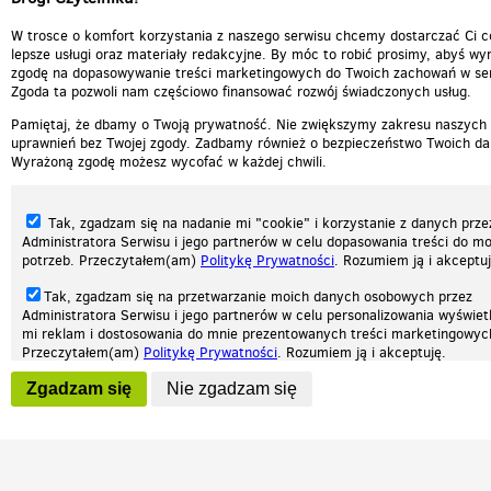
W trosce o komfort korzystania z naszego serwisu chcemy dostarczać Ci c
lepsze usługi oraz materiały redakcyjne. By móc to robić prosimy, abyś wyr
zgodę na dopasowywanie treści marketingowych do Twoich zachowań w ser
Zgoda ta pozwoli nam częściowo finansować rozwój świadczonych usług.
Pamiętaj, że dbamy o Twoją prywatność. Nie zwiększymy zakresu naszych
uprawnień bez Twojej zgody. Zadbamy również o bezpieczeństwo Twoich da
Wyrażoną zgodę możesz wycofać w każdej chwili.
Tak, zgadzam się na nadanie mi "cookie" i korzystanie z danych prze
Administratora Serwisu i jego partnerów w celu dopasowania treści do mo
potrzeb. Przeczytałem(am)
Politykę Prywatności
. Rozumiem ją i akceptuj
Tak, zgadzam się na przetwarzanie moich danych osobowych przez
Administratora Serwisu i jego partnerów w celu personalizowania wyświet
Nasza strona internetowa używa plików cookies (tzw. ciasteczka) w celach statys
mi reklam i dostosowania do mnie prezentowanych treści marketingowyc
reklamowych oraz funkcjonalnych. Dzięki nim możemy indywidualnie dostosować 
Przeczytałem(am)
Politykę Prywatności
. Rozumiem ją i akceptuję.
twoich potrzeb. Każdy może zaakceptować pliki cookies albo ma możliwość wyłącz
przeglądarce, dzięki czemu nie będą zbierane żadne informacje.
Wyrażenie powyższych zgód jest dobrowolne i możesz je w dowolnym mo
Zgadzam się
Nie zgadzam się
wycofać (na podstronie z
ustawieniami prywatności
), odznaczając wybra
Zapoznaj się z naszą polityką prywatności
Ok, rozumiem
Patrz.pl
zgodę i klikając przycisk "nie zgadzam się", z tym, że wycofanie zgody ni
będzie miało wpływu na zgodność z prawem przetwarzania na podstawie 
przed jej wycofaniem.
Strona główna
Regulamin