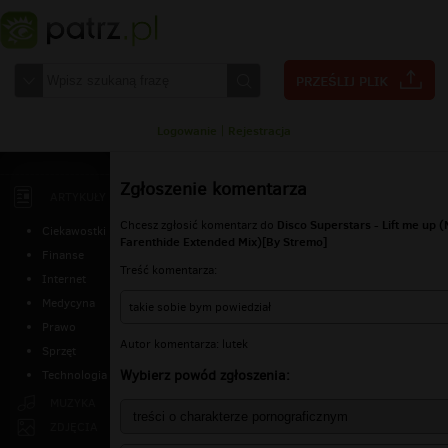
Logowanie
|
Rejestracja
Zgłoszenie komentarza
ARTYKUŁY
Disco Superstars - Lift me up 
Chcesz zgłosić komentarz do
Ciekawostki
Farenthide Extended Mix)[By Stremo]
Finanse
Treść komentarza:
Internet
Medycyna
takie sobie bym powiedział
Prawo
Autor komentarza: lutek
Sprzęt
Wybierz powód zgłoszenia:
Technologia
MUZYKA
ZDJĘCIA