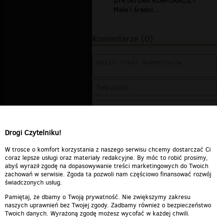
DYKTATURA KORPORACJI -
Małe i średni...
Komentarze (0)
Drogi Czytelniku!
W trosce o komfort korzystania z naszego serwisu chcemy dostarczać Ci
coraz lepsze usługi oraz materiały redakcyjne. By móc to robić prosimy,
abyś wyraził zgodę na dopasowywanie treści marketingowych do Twoich
zachowań w serwisie. Zgoda ta pozwoli nam częściowo finansować rozwój
świadczonych usług.
Pamiętaj, że dbamy o Twoją prywatność. Nie zwiększymy zakresu
naszych uprawnień bez Twojej zgody. Zadbamy również o bezpieczeństwo
Twoich danych. Wyrażoną zgodę możesz wycofać w każdej chwili.