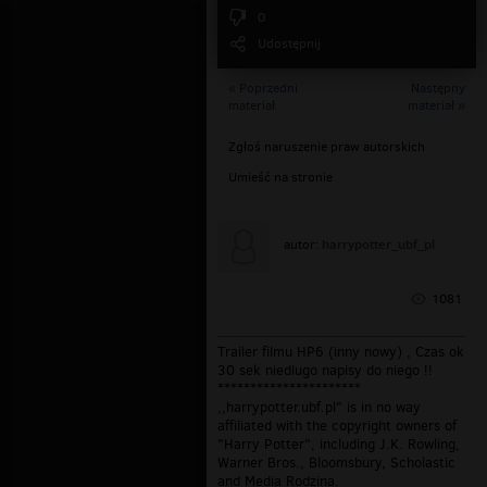
0
Udostępnij
« Poprzedni
Następny
materiał
materiał »
Zgłoś naruszenie praw autorskich
Umieść na stronie
harrypotter_ubf_pl
autor:
1081
Trailer filmu HP6 (inny nowy) , Czas ok
30 sek niedlugo napisy do niego !!
**********************
,,harrypotter.ubf.pl" is in no way
affiliated with the copyright owners of
"Harry Potter", including J.K. Rowling,
Warner Bros., Bloomsbury, Scholastic
and Media Rodzina.