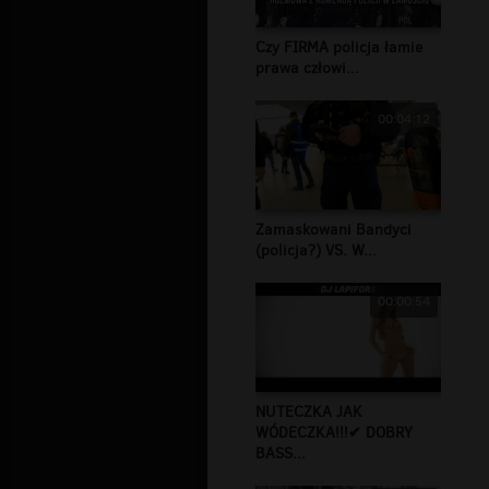
Czy FIRMA policja łamie
prawa człowi...
00:04:12
Zamaskowani Bandyci
(policja?) VS. W...
00:00:54
NUTECZKA JAK
WÓDECZKA!!!✔ DOBRY
BASS...