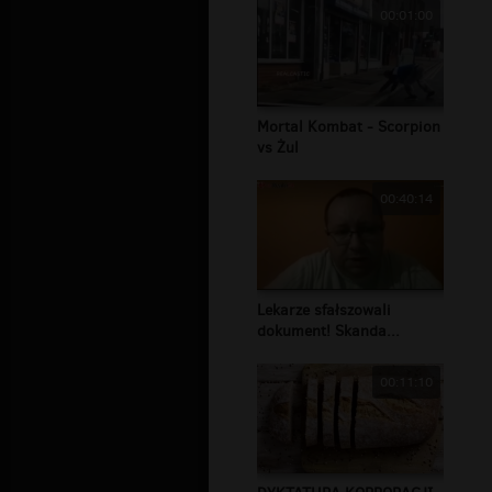
00:01:00
Mortal Kombat - Scorpion
vs Żul
00:40:14
Lekarze sfałszowali
dokument! Skanda...
00:11:10