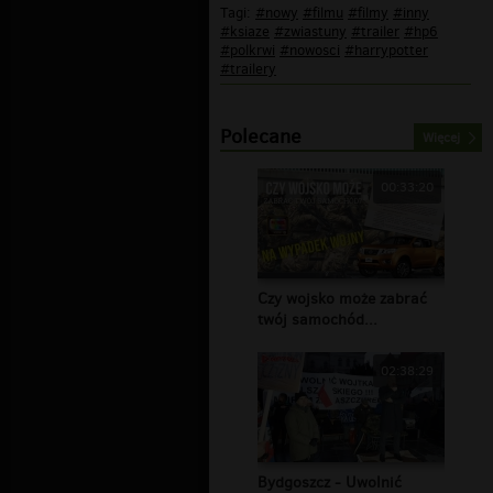
Tagi:
#nowy
#filmu
#filmy
#inny
#ksiaze
#zwiastuny
#trailer
#hp6
#polkrwi
#nowosci
#harrypotter
#trailery
Polecane
Więcej
00:33:20
Czy wojsko może zabrać
twój samochód...
02:38:29
Bydgoszcz - Uwolnić