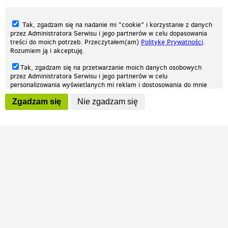
Tak, zgadzam się na nadanie mi "cookie" i korzystanie z danych
przez Administratora Serwisu i jego partnerów w celu dopasowania
treści do moich potrzeb. Przeczytałem(am)
Politykę Prywatności
.
Rozumiem ją i akceptuję.
Nasza strona internetowa używa plików cookies (tzw. ciasteczka) w celach
Tak, zgadzam się na przetwarzanie moich danych osobowych
statystycznych, reklamowych oraz funkcjonalnych. Dzięki nim możemy
przez Administratora Serwisu i jego partnerów w celu
indywidualnie dostosować stronę do twoich potrzeb. Każdy może zaakceptować
personalizowania wyświetlanych mi reklam i dostosowania do mnie
pliki cookies albo ma możliwość wyłączenia ich w przeglądarce, dzięki czemu nie
prezentowanych treści marketingowych. Przeczytałem(am)
Politykę
będą zbierane żadne informacje.
Zgadzam się
Nie zgadzam się
Prywatności
. Rozumiem ją i akceptuję.
Zapoznaj się z naszą polityką prywatności
Ok, rozumiem
Wyrażenie powyższych zgód jest dobrowolne i możesz je w dowolnym
momencie wycofać (na podstronie z
ustawieniami prywatności
),
odznaczając wybraną zgodę i klikając przycisk "nie zgadzam się", z
tym, że wycofanie zgody nie będzie miało wpływu na zgodność z
prawem przetwarzania na podstawie zgody, przed jej wycofaniem.
Patrz.pl
Strona główna
Regulamin