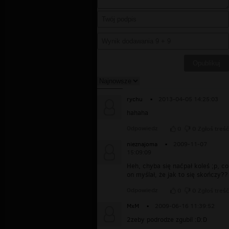
rychu
▪
2013-04-05 14:25:03
hahaha
Odpowiedz
0
0
Zgłoś treść
nieznajoma
▪
2009-11-07
15:09:09
Heh, chyba się naćpał koleś ;p, co
on myślał, że jak to się skończy??
Odpowiedz
0
0
Zgłoś treść
MxM
▪
2009-06-16 11:39:52
2zeby podrodze zgubil :D:D