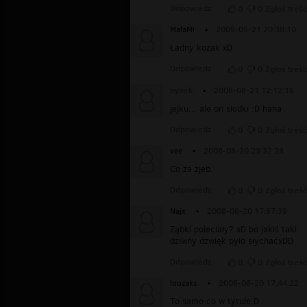
Odpowiedz
0
0
Zgłoś treść
MałaMi
▪
2009-05-21 20:38:10
Ładny kozak xD
Odpowiedz
0
0
Zgłoś treść
nynek
▪
2008-08-21 12:12:18
jejku... ale on słodki :D haha
Odpowiedz
0
0
Zgłoś treść
vee
▪
2008-08-20 23:32:28
Co za zjeb.
Odpowiedz
0
0
Zgłoś treść
Najx
▪
2008-08-20 17:57:39
Ząbki poleciały? xD bo jakiś taki
dziwny dzwięk było słychaćxDD
Odpowiedz
0
0
Zgłoś treść
loozaks
▪
2008-08-20 17:44:22
To samo co w tytule:D