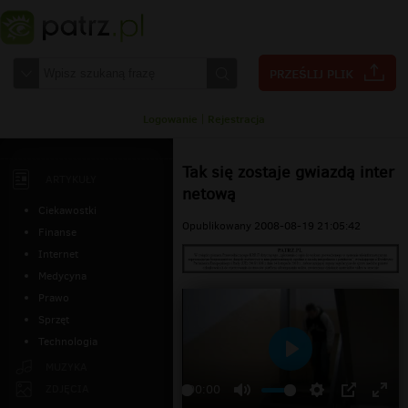
Logowanie
|
Rejestracja
Tak się zostaje gwiazdą inter
ARTYKUŁY
netową
Ciekawostki
Opublikowany 2008-08-19 21:05:42
Finanse
Internet
Medycyna
Prawo
Sprzęt
Technologia
Odtwarzaj
MUZYKA
ZDJĘCIA
00:00