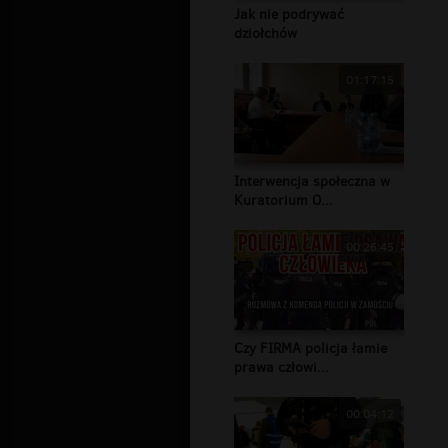
Jak nie podrywać
dziołchów
01:17:15
Interwencja społeczna w
Kuratorium O...
00:26:45
Czy FIRMA policja łamie
prawa człowi...
00:04:12