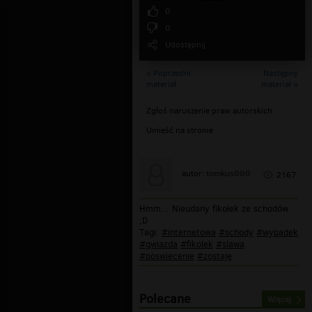
0
0
Udostępnij
« Poprzedni
Następny
materiał
materiał »
Zgłoś naruszenie praw autorskich
Umieść na stronie
tomkus000
autor:
2167
Hmm... Nieudany fikołek ze schodów
;D
Tagi:
#internetowa
#schody
#wypadek
#gwiazda
#fikolek
#slawa
#poswiecenie
#zostaje
Polecane
Więcej