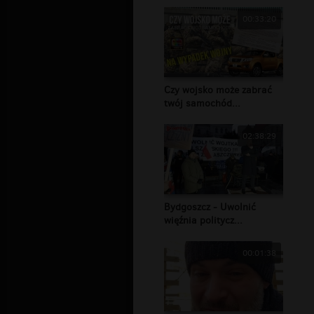
00:33:20
Czy wojsko może zabrać
twój samochód...
02:38:29
Bydgoszcz - Uwolnić
więźnia politycz...
00:01:38