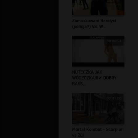
Zamaskowani Bandyci
(policja?) VS. W...
00:00:54
NUTECZKA JAK
WÓDECZKA!!!✔ DOBRY
BASS...
00:01:00
Mortal Kombat - Scorpion
vs Żul