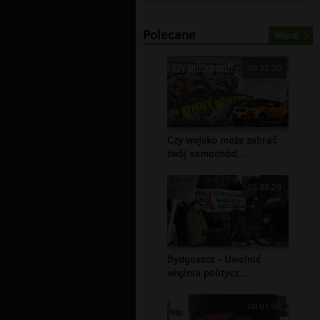
Polecane
Więcej
00:33:20
Czy wojsko może zabrać
twój samochód...
02:38:29
Bydgoszcz - Uwolnić
więźnia politycz...
00:01:38