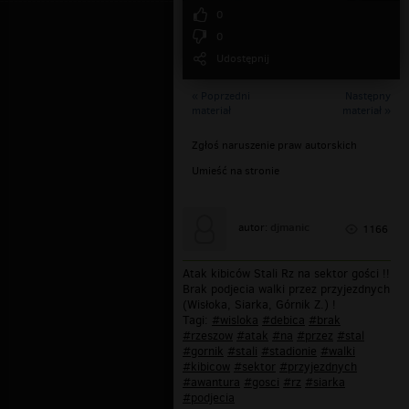
0
0
Udostępnij
« Poprzedni
Następny
materiał
materiał »
Zgłoś naruszenie praw autorskich
Umieść na stronie
djmanic
autor:
1166
Atak kibiców Stali Rz na sektor gości !!
Brak podjecia walki przez przyjezdnych
(Wisłoka, Siarka, Górnik Z.) !
Tagi:
#wisloka
#debica
#brak
#rzeszow
#atak
#na
#przez
#stal
#gornik
#stali
#stadionie
#walki
#kibicow
#sektor
#przyjezdnych
#awantura
#gosci
#rz
#siarka
#podjecia