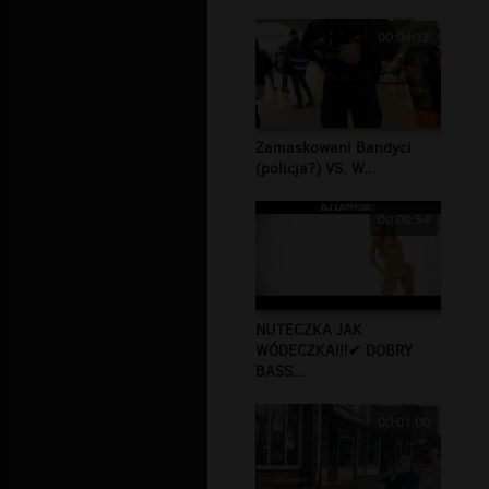
00:04:12
Zamaskowani Bandyci
(policja?) VS. W...
00:00:54
NUTECZKA JAK
WÓDECZKA!!!✔ DOBRY
BASS...
00:01:00