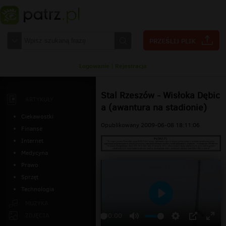
Logowanie
|
Rejestracja
Stal Rzeszów - Wisłoka Dębic
ARTYKUŁY
a (awantura na stadionie)
Ciekawostki
Opublikowany 2009-06-08 18:11:06
Finanse
Internet
Medycyna
Prawo
Sprzęt
Technologia
Odtwarzaj
MUZYKA
ZDJĘCIA
00:00