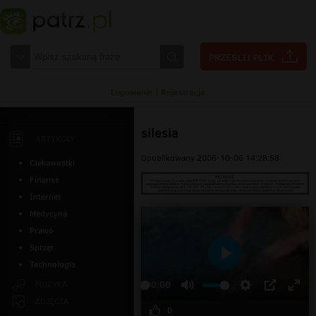
Logowanie
|
Rejestracja
silesia
ARTYKUŁY
Opublikowany 2006-10-06 14:28:58
Ciekawostki
Finanse
Internet
Medycyna
Prawo
Sprzęt
Technologia
Odtwarzaj
MUZYKA
00:00
ZDJĘCIA
0