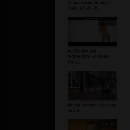
Zamaskowani Bandyci
(policja?) VS. W...
00:00:54
NUTECZKA JAK
WÓDECZKA!!!✔ DOBRY
BASS...
00:01:00
Mortal Kombat - Scorpion
vs Żul
00:40:14