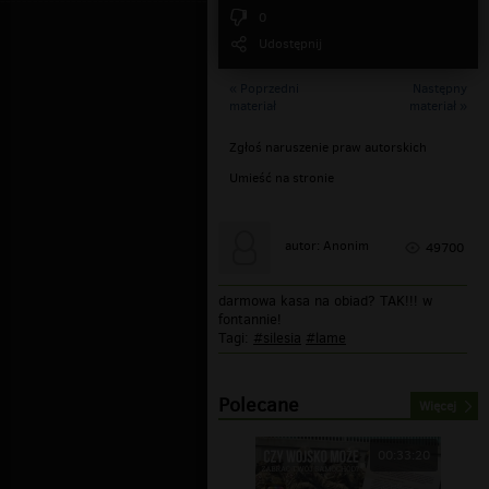
0
Udostępnij
« Poprzedni
Następny
materiał
materiał »
Zgłoś naruszenie praw autorskich
Umieść na stronie
autor: Anonim
49700
darmowa kasa na obiad? TAK!!! w
fontannie!
Tagi:
#silesia
#lame
Polecane
Więcej
00:33:20