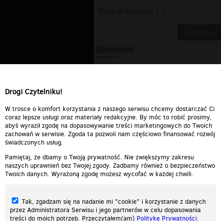
mordor666
▪
2006-10-06
14:35:09
obiad będzie jak nic!!!!!
Drogi Czytelniku!
Odpowiedz
0
0
Zgłoś treść
W trosce o komfort korzystania z naszego serwisu chcemy dostarczać Ci
coraz lepsze usługi oraz materiały redakcyjne. By móc to robić prosimy,
abyś wyraził zgodę na dopasowywanie treści marketingowych do Twoich
zachowań w serwisie. Zgoda ta pozwoli nam częściowo finansować rozwój
świadczonych usług.
Pamiętaj, że dbamy o Twoją prywatność. Nie zwiększymy zakresu
naszych uprawnień bez Twojej zgody. Zadbamy również o bezpieczeństwo
Twoich danych. Wyrażoną zgodę możesz wycofać w każdej chwili.
Tak, zgadzam się na nadanie mi "cookie" i korzystanie z danych
przez Administratora Serwisu i jego partnerów w celu dopasowania
treści do moich potrzeb. Przeczytałem(am)
Politykę Prywatności
.