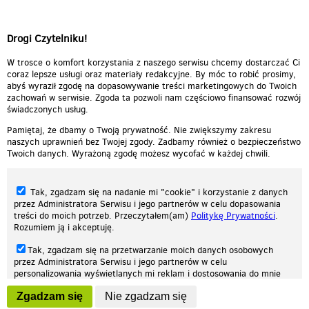
Drogi Czytelniku!
W trosce o komfort korzystania z naszego serwisu chcemy dostarczać Ci
coraz lepsze usługi oraz materiały redakcyjne. By móc to robić prosimy,
abyś wyraził zgodę na dopasowywanie treści marketingowych do Twoich
zachowań w serwisie. Zgoda ta pozwoli nam częściowo finansować rozwój
świadczonych usług.
Pamiętaj, że dbamy o Twoją prywatność. Nie zwiększymy zakresu
naszych uprawnień bez Twojej zgody. Zadbamy również o bezpieczeństwo
Twoich danych. Wyrażoną zgodę możesz wycofać w każdej chwili.
Tak, zgadzam się na nadanie mi "cookie" i korzystanie z danych
przez Administratora Serwisu i jego partnerów w celu dopasowania
treści do moich potrzeb. Przeczytałem(am)
Politykę Prywatności
.
Rozumiem ją i akceptuję.
Nasza strona internetowa używa plików cookies (tzw. ciasteczka) w celach
Tak, zgadzam się na przetwarzanie moich danych osobowych
statystycznych, reklamowych oraz funkcjonalnych. Dzięki nim możemy
przez Administratora Serwisu i jego partnerów w celu
indywidualnie dostosować stronę do twoich potrzeb. Każdy może zaakceptować
personalizowania wyświetlanych mi reklam i dostosowania do mnie
pliki cookies albo ma możliwość wyłączenia ich w przeglądarce, dzięki czemu nie
prezentowanych treści marketingowych. Przeczytałem(am)
Politykę
będą zbierane żadne informacje.
Zgadzam się
Nie zgadzam się
Prywatności
. Rozumiem ją i akceptuję.