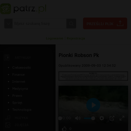
Logowanie
|
Rejestracja
Pionki Robson Pk
ARTYKUŁY
Opublikowany 2009-09-03 12:34:32
Ciekawostki
Finanse
Internet
Medycyna
Prawo
Sprzęt
Technologia
Odtwarzaj
MUZYKA
00:00
ZDJĘCIA
0