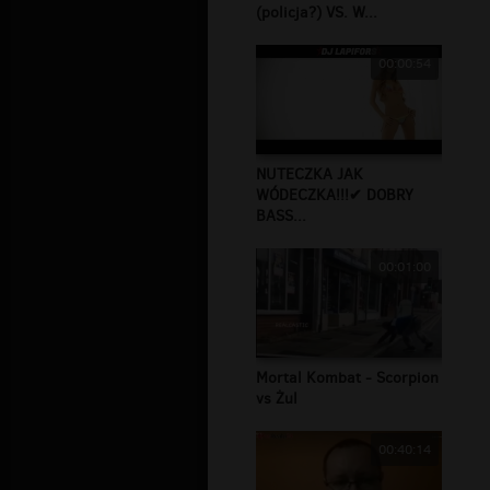
(policja?) VS. W...
00:00:54
NUTECZKA JAK
WÓDECZKA!!!✔ DOBRY
BASS...
00:01:00
Mortal Kombat - Scorpion
vs Żul
00:40:14