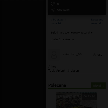
0
Udostępnij
« Poprzedni
Następny
materiał
materiał »
Zgłoś naruszenie praw autorskich
Umieść na stronie
kari_00
autor:
959
:) hee
Tagi:
#pionki
#robson
Polecane
Więcej
00:33:20