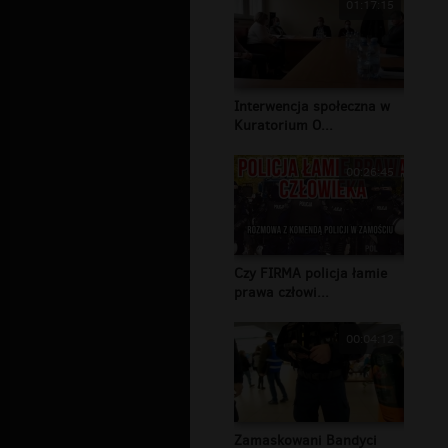
01:17:15
Interwencja społeczna w
Kuratorium O...
00:26:45
Czy FIRMA policja łamie
prawa człowi...
00:04:12
Zamaskowani Bandyci