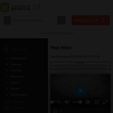
Logowanie
|
Rejestracja
Peja Hitler
ARTYKUŁY
Opublikowany 2010-04-05 13:19:26
Ciekawostki
Finanse
Internet
Medycyna
Prawo
Sprzęt
Technologia
Odtwarzaj
MUZYKA
00:00
ZDJĘCIA
0