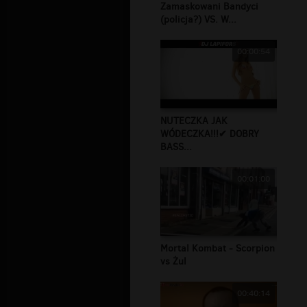
Zamaskowani Bandyci
(policja?) VS. W...
00:00:54
NUTECZKA JAK
WÓDECZKA!!!✔ DOBRY
BASS...
00:01:00
Mortal Kombat - Scorpion
vs Żul
00:40:14