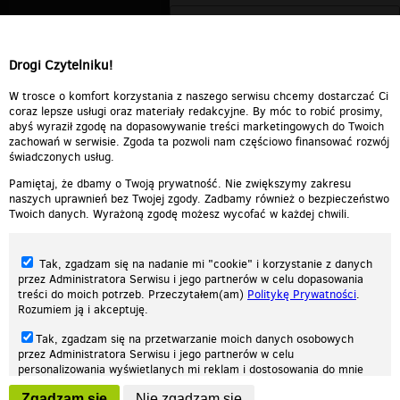
Drogi Czytelniku!
W trosce o komfort korzystania z naszego serwisu chcemy dostarczać Ci
coraz lepsze usługi oraz materiały redakcyjne. By móc to robić prosimy,
abyś wyraził zgodę na dopasowywanie treści marketingowych do Twoich
zachowań w serwisie. Zgoda ta pozwoli nam częściowo finansować rozwój
świadczonych usług.
Pamiętaj, że dbamy o Twoją prywatność. Nie zwiększymy zakresu
naszych uprawnień bez Twojej zgody. Zadbamy również o bezpieczeństwo
Twoich danych. Wyrażoną zgodę możesz wycofać w każdej chwili.
Tak, zgadzam się na nadanie mi "cookie" i korzystanie z danych
przez Administratora Serwisu i jego partnerów w celu dopasowania
treści do moich potrzeb. Przeczytałem(am)
Politykę Prywatności
.
Rozumiem ją i akceptuję.
Nasza strona internetowa używa plików cookies (tzw. ciasteczka) w celach
Tak, zgadzam się na przetwarzanie moich danych osobowych
statystycznych, reklamowych oraz funkcjonalnych. Dzięki nim możemy
przez Administratora Serwisu i jego partnerów w celu
indywidualnie dostosować stronę do twoich potrzeb. Każdy może zaakceptować
personalizowania wyświetlanych mi reklam i dostosowania do mnie
pliki cookies albo ma możliwość wyłączenia ich w przeglądarce, dzięki czemu nie
prezentowanych treści marketingowych. Przeczytałem(am)
Politykę
będą zbierane żadne informacje.
Zgadzam się
Nie zgadzam się
Prywatności
. Rozumiem ją i akceptuję.