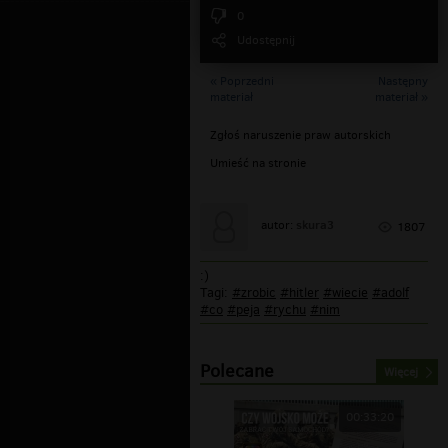
0
Udostępnij
« Poprzedni
Następny
materiał
materiał »
Zgłoś naruszenie praw autorskich
Umieść na stronie
skura3
autor:
1807
:)
Tagi:
#zrobic
#hitler
#wiecie
#adolf
#co
#peja
#rychu
#nim
Polecane
Więcej
00:33:20