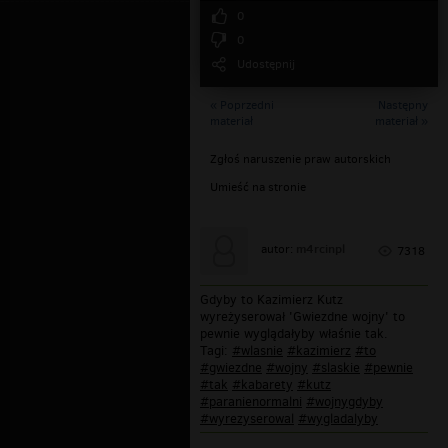
0
0
Udostępnij
« Poprzedni
Następny
materiał
materiał »
Zgłoś naruszenie praw autorskich
Umieść na stronie
m4rcinpl
autor:
7318
Gdyby to Kazimierz Kutz
wyreżyserował 'Gwiezdne wojny' to
pewnie wyglądałyby właśnie tak.
Tagi:
#wlasnie
#kazimierz
#to
#gwiezdne
#wojny
#slaskie
#pewnie
#tak
#kabarety
#kutz
#paranienormalni
#wojnygdyby
#wyrezyserowal
#wygladalyby