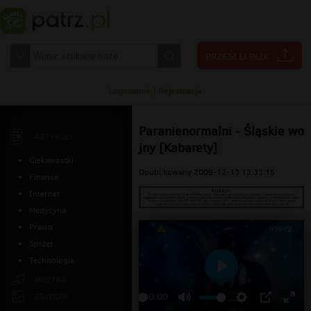
Logowanie
|
Rejestracja
Paranienormalni - Śląskie wo
ARTYKUŁY
jny [Kabarety]
Ciekawostki
Opublikowany 2009-12-13 13:33:15
Finanse
Internet
Medycyna
Prawo
Sprzęt
Technologia
Odtwarzaj
MUZYKA
ZDJĘCIA
00:00