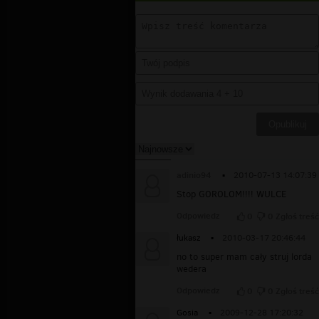
adinio94
▪
2010-07-13 14:07:39
Stop GOROLOM!!!! WULCE
Odpowiedz
0
0
Zgłoś treść
łukasz
▪
2010-03-17 20:46:44
no to super mam cały struj lorda
wedera
Odpowiedz
0
0
Zgłoś treść
Gosia
▪
2009-12-28 17:20:32