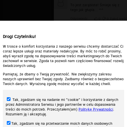
To jest zarąbiste! Śmieje się z
tego jak głupia... ^^
Odpowiedz
0
0
Zgłoś treść
Mis
▪
2009-12-27 14:03:34
Fajniste ;))
Drogi Czytelniku!
Odpowiedz
0
0
Zgłoś treść
W trosce o komfort korzystania z naszego serwisu chcemy dostarczać Ci
coraz lepsze usługi oraz materiały redakcyjne. By móc to robić prosimy,
abyś wyraził zgodę na dopasowywanie treści marketingowych do Twoich
zachowań w serwisie. Zgoda ta pozwoli nam częściowo finansować rozwój
świadczonych usług.
Pamiętaj, że dbamy o Twoją prywatność. Nie zwiększymy zakresu
naszych uprawnień bez Twojej zgody. Zadbamy również o bezpieczeństwo
Twoich danych. Wyrażoną zgodę możesz wycofać w każdej chwili.
Tak, zgadzam się na nadanie mi "cookie" i korzystanie z danych
przez Administratora Serwisu i jego partnerów w celu dopasowania
treści do moich potrzeb. Przeczytałem(am)
Politykę Prywatności
.
Rozumiem ją i akceptuję.
Nasza strona internetowa używa plików cookies (tzw. ciasteczka) w celach
Tak, zgadzam się na przetwarzanie moich danych osobowych