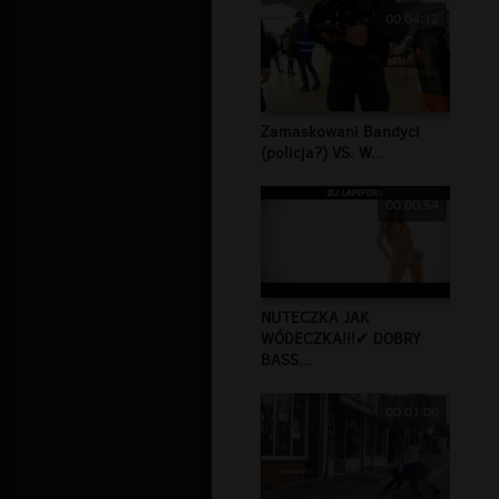
00:04:12
Zamaskowani Bandyci
(policja?) VS. W...
00:00:54
NUTECZKA JAK
WÓDECZKA!!!✔ DOBRY
BASS...
00:01:00