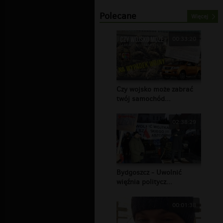
Polecane
Więcej
00:33:20
Czy wojsko może zabrać
twój samochód...
02:38:29
Bydgoszcz - Uwolnić
więźnia politycz...
00:01:38