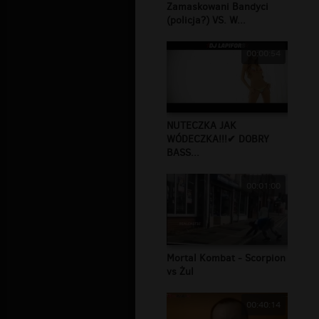
Zamaskowani Bandyci
(policja?) VS. W...
00:00:54
NUTECZKA JAK
WÓDECZKA!!!✔ DOBRY
BASS...
00:01:00
Mortal Kombat - Scorpion
vs Żul
00:40:14