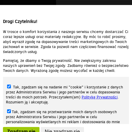
Drogi Czytelniku!
W trosce o komfort korzystania z naszego serwisu chcemy dostarczać Ci
coraz lepsze usługi oraz materiały redakcyjne. By móc to robić prosimy,
abyś wyraził zgodę na dopasowywanie treści marketingowych do Twoich
zachowań w serwisie. Zgoda ta pozwoli nam częściowo finansować rozwój
świadczonych usług.
Pamiętaj, że dbamy o Twoją prywatność. Nie zwiększymy zakresu
naszych uprawnień bez Twojej zgody. Zadbamy również o bezpieczeństwo
Twoich danych. Wyrażoną zgodę możesz wycofać w każdej chwili.
Tak, zgadzam się na nadanie mi "cookie" i korzystanie z danych
przez Administratora Serwisu i jego partnerów w celu dopasowania
treści do moich potrzeb. Przeczytałem(am)
Politykę Prywatności
.
Rozumiem ją i akceptuję.
Nasza strona internetowa używa plików cookies (tzw. ciasteczka) w celach
Tak, zgadzam się na przetwarzanie moich danych osobowych
statystycznych, reklamowych oraz funkcjonalnych. Dzięki nim możemy
przez Administratora Serwisu i jego partnerów w celu
indywidualnie dostosować stronę do twoich potrzeb. Każdy może zaakceptować
personalizowania wyświetlanych mi reklam i dostosowania do mnie
pliki cookies albo ma możliwość wyłączenia ich w przeglądarce, dzięki czemu nie
prezentowanych treści marketingowych. Przeczytałem(am)
Politykę
będą zbierane żadne informacje.
Zgadzam się
Nie zgadzam się
Prywatności
. Rozumiem ją i akceptuję.