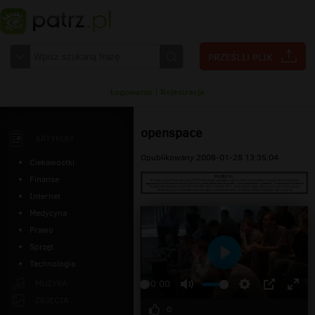
Logowanie
|
Rejestracja
openspace
ARTYKUŁY
Opublikowany 2008-01-28 13:35:04
Ciekawostki
Finanse
Internet
Medycyna
Prawo
Sprzęt
Technologia
Odtwarzaj
MUZYKA
00:00
ZDJĘCIA
0