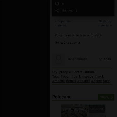
0
Udostępnij
« Poprzedni
Następny
materiał
materiał »
Zgłoś naruszenie praw autorskich
Umieść na stronie
mBank
autor:
1085
Styl pracy w Centrali mBanku
Tagi:
#open
#bank
#space
#work
#mbank
#emax
#ekonto
#openspace
Polecane
Więcej
00:33:20