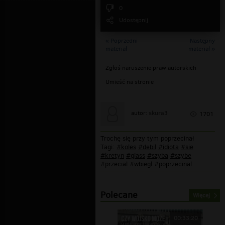
0
Udostępnij
« Poprzedni
Następny
materiał
materiał »
Zgłoś naruszenie praw autorskich
Umieść na stronie
skura3
autor:
1701
Trochę się przy tym poprzecinał
Tagi:
#koles
#debil
#idiota
#sie
#kretyn
#glass
#szyba
#szybe
#przecial
#wbiegl
#poprzecinal
Polecane
Więcej
00:33:20