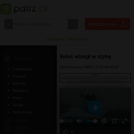
Logowanie
|
Rejestracja
Koleś wbiegł w szybę
ARTYKUŁY
Opublikowany 2009-11-19 20:46:50
Ciekawostki
Finanse
Internet
Medycyna
Prawo
Sprzęt
Technologia
Odtwarzaj
MUZYKA
00:00
ZDJĘCIA
0