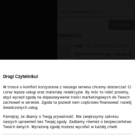
pit86
▪
2012-09-21 22:23:09
Debila mi nie szkoda, z sie pocią
ale szkoda szyby bo ja kocham
szyby i chętnie bym zabrał tę
szybę. Przecież była cała i ładna
na prawde szkoda.
Drogi Czytelniku!
Odpowiedz
0
0
Zgłoś treść
W trosce o komfort korzystania z naszego serwisu chcemy dostarczać Ci
coraz lepsze usługi oraz materiały redakcyjne. By móc to robić prosimy,
abyś wyraził zgodę na dopasowywanie treści marketingowych do Twoich
zachowań w serwisie. Zgoda ta pozwoli nam częściowo finansować rozwój
świadczonych usług.
Pamiętaj, że dbamy o Twoją prywatność. Nie zwiększymy zakresu
naszych uprawnień bez Twojej zgody. Zadbamy również o bezpieczeństwo
Twoich danych. Wyrażoną zgodę możesz wycofać w każdej chwili.