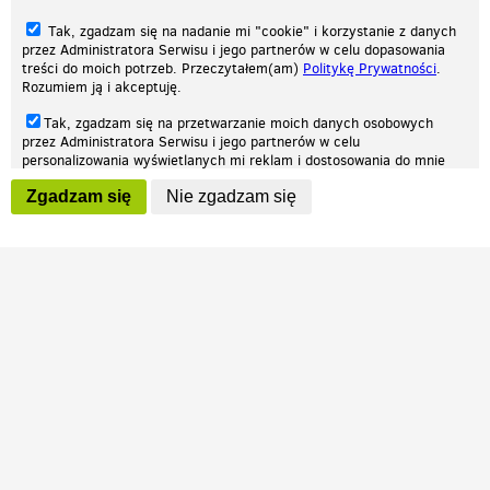
Tak, zgadzam się na nadanie mi "cookie" i korzystanie z danych
przez Administratora Serwisu i jego partnerów w celu dopasowania
treści do moich potrzeb. Przeczytałem(am)
Politykę Prywatności
.
Rozumiem ją i akceptuję.
Nasza strona internetowa używa plików cookies (tzw. ciasteczka) w celach
Tak, zgadzam się na przetwarzanie moich danych osobowych
statystycznych, reklamowych oraz funkcjonalnych. Dzięki nim możemy
przez Administratora Serwisu i jego partnerów w celu
indywidualnie dostosować stronę do twoich potrzeb. Każdy może zaakceptować
personalizowania wyświetlanych mi reklam i dostosowania do mnie
pliki cookies albo ma możliwość wyłączenia ich w przeglądarce, dzięki czemu nie
prezentowanych treści marketingowych. Przeczytałem(am)
Politykę
będą zbierane żadne informacje.
Zgadzam się
Nie zgadzam się
Prywatności
. Rozumiem ją i akceptuję.
Zapoznaj się z naszą polityką prywatności
Ok, rozumiem
Wyrażenie powyższych zgód jest dobrowolne i możesz je w dowolnym
momencie wycofać (na podstronie z
ustawieniami prywatności
),
odznaczając wybraną zgodę i klikając przycisk "nie zgadzam się", z
tym, że wycofanie zgody nie będzie miało wpływu na zgodność z
prawem przetwarzania na podstawie zgody, przed jej wycofaniem.
Patrz.pl
Strona główna
Regulamin
Polityka prywatności