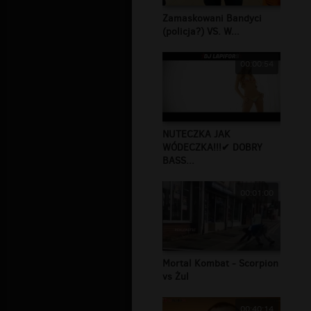
Zamaskowani Bandyci
(policja?) VS. W...
00:00:54
NUTECZKA JAK
WÓDECZKA!!!✔ DOBRY
BASS...
00:01:00
Mortal Kombat - Scorpion
vs Żul
00:40:14