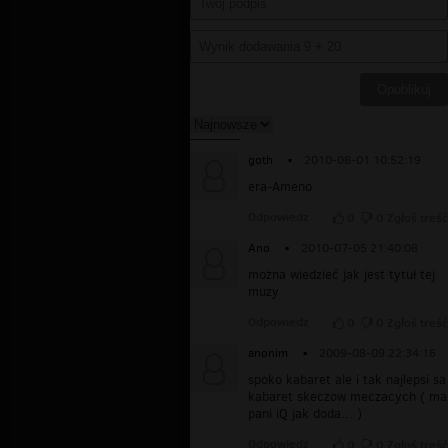
goth
▪
2010-08-01 10:52:19
era-Ameno
Odpowiedz
0
0
Zgłoś treść
Ano
▪
2010-07-05 21:40:08
można wiedzieć jak jest tytuł tej
muzy
Odpowiedz
0
0
Zgłoś treść
anonim
▪
2009-08-09 22:34:16
spoko kabaret ale i tak najlepsi sa
kabaret skeczow meczacych ( ma
pani iQ jak doda... )
Odpowiedz
0
0
Zgłoś treść