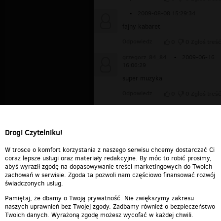
▪
2009-08-08 15:29:34
fajny kabaret
Odpowiedz
0
0
Zgłoś treść
grzegorz_84_84
▪
2009-06-16
16:06:29
super muzyka
Odpowiedz
0
0
Zgłoś treść
Ewelinulek
▪
2008-12-20
21:45:34
heh fajna piosenka :P:P
Drogi Czytelniku!
Odpowiedz
0
0
Zgłoś treść
W trosce o komfort korzystania z naszego serwisu chcemy dostarczać Ci
coraz lepsze usługi oraz materiały redakcyjne. By móc to robić prosimy,
abyś wyraził zgodę na dopasowywanie treści marketingowych do Twoich
zachowań w serwisie. Zgoda ta pozwoli nam częściowo finansować rozwój
świadczonych usług.
Pamiętaj, że dbamy o Twoją prywatność. Nie zwiększymy zakresu
naszych uprawnień bez Twojej zgody. Zadbamy również o bezpieczeństwo
Twoich danych. Wyrażoną zgodę możesz wycofać w każdej chwili.