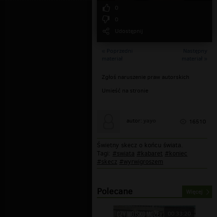
0
0
Udostępnij
« Poprzedni
Następny
materiał
materiał »
Zgłoś naruszenie praw autorskich
Umieść na stronie
yayo
autor:
16510
Świetny skecz o końcu świata.
Tagi:
#swiata
#kabaret
#koniec
#skecz
#wyrwigroszem
Polecane
Więcej
00:33:20