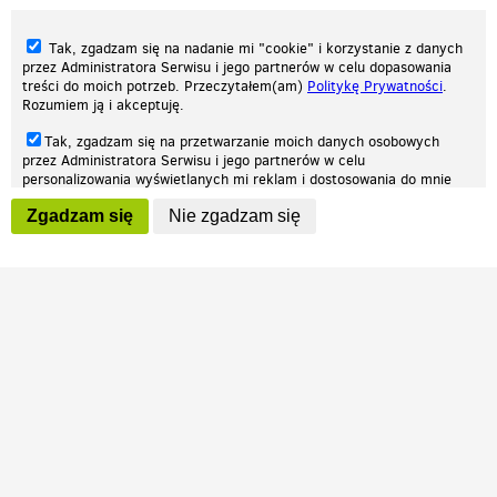
Tak, zgadzam się na nadanie mi "cookie" i korzystanie z danych
przez Administratora Serwisu i jego partnerów w celu dopasowania
treści do moich potrzeb. Przeczytałem(am)
Politykę Prywatności
.
Rozumiem ją i akceptuję.
Nasza strona internetowa używa plików cookies (tzw. ciasteczka) w celach
Tak, zgadzam się na przetwarzanie moich danych osobowych
statystycznych, reklamowych oraz funkcjonalnych. Dzięki nim możemy
przez Administratora Serwisu i jego partnerów w celu
indywidualnie dostosować stronę do twoich potrzeb. Każdy może zaakceptować
personalizowania wyświetlanych mi reklam i dostosowania do mnie
pliki cookies albo ma możliwość wyłączenia ich w przeglądarce, dzięki czemu nie
prezentowanych treści marketingowych. Przeczytałem(am)
Politykę
będą zbierane żadne informacje.
Zgadzam się
Nie zgadzam się
Prywatności
. Rozumiem ją i akceptuję.
Zapoznaj się z naszą polityką prywatności
Ok, rozumiem
Wyrażenie powyższych zgód jest dobrowolne i możesz je w dowolnym
momencie wycofać (na podstronie z
ustawieniami prywatności
),
odznaczając wybraną zgodę i klikając przycisk "nie zgadzam się", z
tym, że wycofanie zgody nie będzie miało wpływu na zgodność z
prawem przetwarzania na podstawie zgody, przed jej wycofaniem.
Patrz.pl
Strona główna
Regulamin
Polityka prywatności