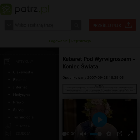
Logowanie
|
Rejestracja
Kabaret Pod Wyrwigroszem -
ARTYKUŁY
Koniec Świata
Ciekawostki
Opublikowany 2007-09-28 18:35:05
Finanse
Internet
Medycyna
Prawo
Sprzęt
Technologia
Odtwarzaj
MUZYKA
ZDJĘCIA
00:00