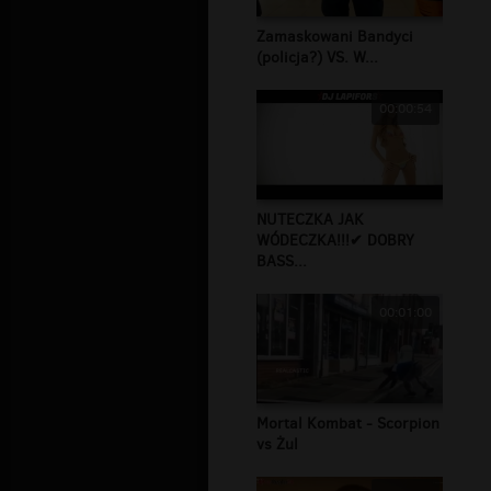
Zamaskowani Bandyci
(policja?) VS. W...
00:00:54
NUTECZKA JAK
WÓDECZKA!!!✔ DOBRY
BASS...
00:01:00
Mortal Kombat - Scorpion
vs Żul