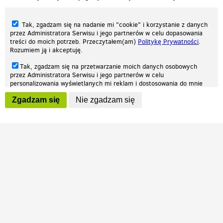
Tak, zgadzam się na nadanie mi "cookie" i korzystanie z danych
przez Administratora Serwisu i jego partnerów w celu dopasowania
treści do moich potrzeb. Przeczytałem(am)
Politykę Prywatności
.
Rozumiem ją i akceptuję.
Nasza strona internetowa używa plików cookies (tzw. ciasteczka) w celach
Tak, zgadzam się na przetwarzanie moich danych osobowych
statystycznych, reklamowych oraz funkcjonalnych. Dzięki nim możemy
przez Administratora Serwisu i jego partnerów w celu
indywidualnie dostosować stronę do twoich potrzeb. Każdy może zaakceptować
personalizowania wyświetlanych mi reklam i dostosowania do mnie
pliki cookies albo ma możliwość wyłączenia ich w przeglądarce, dzięki czemu nie
prezentowanych treści marketingowych. Przeczytałem(am)
Politykę
będą zbierane żadne informacje.
Zgadzam się
Nie zgadzam się
Prywatności
. Rozumiem ją i akceptuję.
Zapoznaj się z naszą polityką prywatności
Ok, rozumiem
Wyrażenie powyższych zgód jest dobrowolne i możesz je w dowolnym
momencie wycofać (na podstronie z
ustawieniami prywatności
),
odznaczając wybraną zgodę i klikając przycisk "nie zgadzam się", z
tym, że wycofanie zgody nie będzie miało wpływu na zgodność z
prawem przetwarzania na podstawie zgody, przed jej wycofaniem.
Patrz.pl
Strona główna
Regulamin