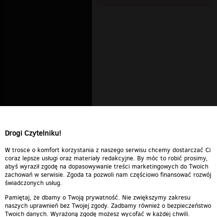
Drogi Czytelniku!
W trosce o komfort korzystania z naszego serwisu chcemy dostarczać Ci
coraz lepsze usługi oraz materiały redakcyjne. By móc to robić prosimy,
abyś wyraził zgodę na dopasowywanie treści marketingowych do Twoich
zachowań w serwisie. Zgoda ta pozwoli nam częściowo finansować rozwój
świadczonych usług.
Pamiętaj, że dbamy o Twoją prywatność. Nie zwiększymy zakresu
naszych uprawnień bez Twojej zgody. Zadbamy również o bezpieczeństwo
Twoich danych. Wyrażoną zgodę możesz wycofać w każdej chwili.