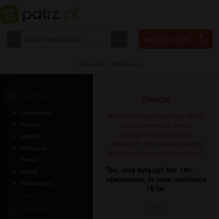
Logowanie
|
Rejestracja
ARTYKUŁY
Uwaga!
Ciekawostki
Materiały znajdujące się na tej
Finanse
stonie zawierają treści
oznaczone jako tylko dla
Internet
dorosłych. Czy chcesz włączyć
Medycyna
pokazywanie tych materiałów?
Prawo
Tak, chcę wyłączyć filtr 18+,
Sprzęt
oświadczam, że mam ukończone
Technologia
18 lat.
MUZYKA
Dalej »
ZDJĘCIA