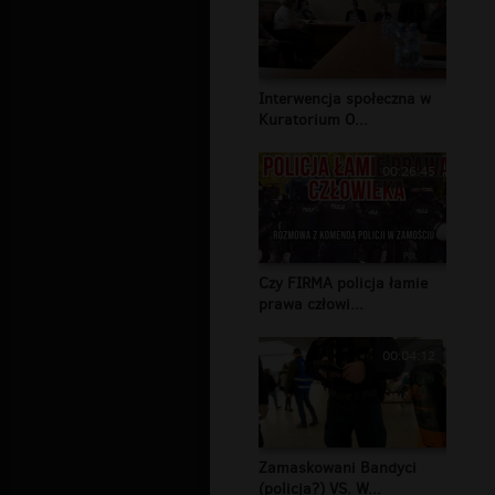
Interwencja społeczna w
Kuratorium O...
00:26:45
Czy FIRMA policja łamie
prawa człowi...
00:04:12
Zamaskowani Bandyci
(policja?) VS. W...