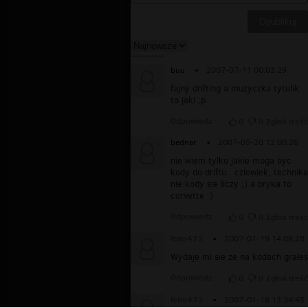
buu
▪
2007-07-11 00:03:29
fajny drifting a muzyczka tytulik
to jaki ;p
Odpowiedz
0
0
Zgłoś treść
bednar
▪
2007-05-20 12:00:26
nie wiem tylko jakie moga byc
kody do driftu.. czlowiek, technika
nie kody sie liczy ;) a bryka to
corvette :)
Odpowiedz
0
0
Zgłoś treść
leito473
▪
2007-01-19 14:08:28
Wydaje mi sie ze na kodach grałes
Odpowiedz
0
0
Zgłoś treść
leito473
▪
2007-01-18 13:34:45