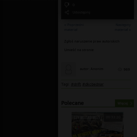
0
Udostępnij
« Poprzedni
Następny
materiał
materiał »
Zgłoś naruszenie praw autorskich
Umieść na stronie
autor: Anonim
969
Tagi:
#drift
#dkcbednar
Polecane
Więcej
00:33:20