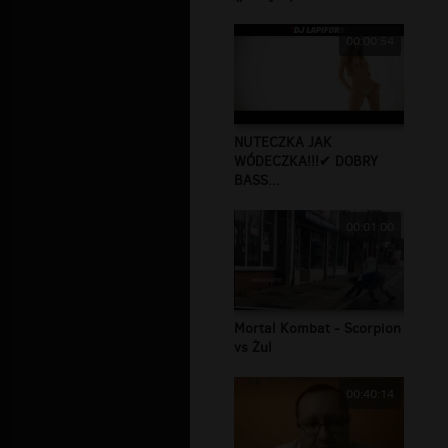
00:00:54
NUTECZKA JAK
WÓDECZKA!!!✔ DOBRY
BASS...
00:01:00
Mortal Kombat - Scorpion
vs Żul
00:40:14