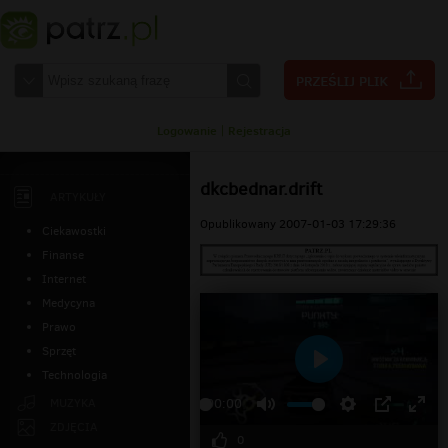
Logowanie
|
Rejestracja
dkcbednar.drift
ARTYKUŁY
Opublikowany 2007-01-03 17:29:36
Ciekawostki
Finanse
Internet
Medycyna
Prawo
Sprzęt
Technologia
Odtwarzaj
MUZYKA
00:00
ZDJĘCIA
0