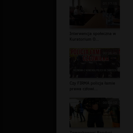
01:17:15
Interwencja społeczna w
Kuratorium O...
00:26:45
Czy FIRMA policja łamie
prawa człowi...
00:04:12
Zamaskowani Bandyci