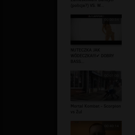
(policja?) VS. W...
00:00:54
NUTECZKA JAK
WÓDECZKA!!!✔ DOBRY
BASS...
00:01:00
Mortal Kombat - Scorpion
vs Żul
00:40:14