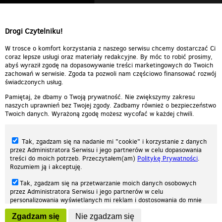
Drogi Czytelniku!
W trosce o komfort korzystania z naszego serwisu chcemy dostarczać Ci
coraz lepsze usługi oraz materiały redakcyjne. By móc to robić prosimy,
abyś wyraził zgodę na dopasowywanie treści marketingowych do Twoich
zachowań w serwisie. Zgoda ta pozwoli nam częściowo finansować rozwój
świadczonych usług.
Pamiętaj, że dbamy o Twoją prywatność. Nie zwiększymy zakresu
naszych uprawnień bez Twojej zgody. Zadbamy również o bezpieczeństwo
Twoich danych. Wyrażoną zgodę możesz wycofać w każdej chwili.
Tak, zgadzam się na nadanie mi "cookie" i korzystanie z danych
przez Administratora Serwisu i jego partnerów w celu dopasowania
treści do moich potrzeb. Przeczytałem(am)
Politykę Prywatności
.
Rozumiem ją i akceptuję.
Nasza strona internetowa używa plików cookies (tzw. ciasteczka) w celach
Tak, zgadzam się na przetwarzanie moich danych osobowych
statystycznych, reklamowych oraz funkcjonalnych. Dzięki nim możemy
przez Administratora Serwisu i jego partnerów w celu
indywidualnie dostosować stronę do twoich potrzeb. Każdy może zaakceptować
personalizowania wyświetlanych mi reklam i dostosowania do mnie
pliki cookies albo ma możliwość wyłączenia ich w przeglądarce, dzięki czemu nie
prezentowanych treści marketingowych. Przeczytałem(am)
Politykę
będą zbierane żadne informacje.
Zgadzam się
Nie zgadzam się
Prywatności
. Rozumiem ją i akceptuję.