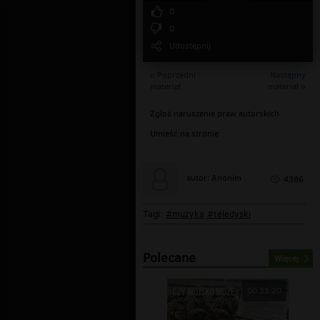
0
0
Udostępnij
« Poprzedni
Następny
materiał
materiał »
Zgłoś naruszenie praw autorskich
Umieść na stronie
autor: Anonim
4386
Tagi:
#muzyka
#teledyski
Polecane
Więcej
00:33:20