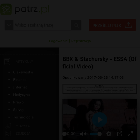
Logowanie
|
Rejestracja
BBX & Stachursky - ESSA (Of
ARTYKUŁY
ficial Video)
Ciekawostki
Opublikowany 2017-06-26 14:17:03
Finanse
Internet
Medycyna
Prawo
Sprzęt
Technologia
Odtwarzaj
MUZYKA
ZDJĘCIA
00:00