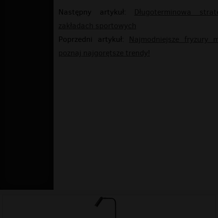
Następny artykuł:
Długoterminowa stra
zakładach sportowych
Poprzedni artykuł:
Najmodniejsze fryzury 
poznaj najgorętsze trendy!