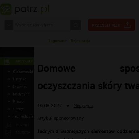
Logowanie
|
Rejestracja
ARTYKUŁY
Domowe spos
Ciekawostki
Finanse
oczyszczania skóry tw
Internet
Medycyna
Prawo
16.08.2022
●
Medycyna
Sprzęt
Technologia
Artykuł sponsorowany
MUZYKA
Jednym z ważniejszych elementów codzienne
ZDJĘCIA