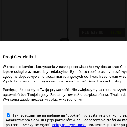
Drogi Czytelniku!
Patrz.pl
W trosce o komfort korzystania z naszego serwisu chcemy dostarczać Ci c
Strona główna
lepsze usługi oraz materiały redakcyjne. By móc to robić prosimy, abyś wyr
Regulamin
zgodę na dopasowywanie treści marketingowych do Twoich zachowań w ser
Polityka prywatności
Zgoda ta pozwoli nam częściowo finansować rozwój świadczonych usług.
Wszelkie prawa zastrzeżone © 2026 Patrz.pl
Pamiętaj, że dbamy o Twoją prywatność. Nie zwiększymy zakresu naszych
uprawnień bez Twojej zgody. Zadbamy również o bezpieczeństwo Twoich da
Wyrażoną zgodę możesz wycofać w każdej chwili.
Tak, zgadzam się na nadanie mi "cookie" i korzystanie z danych prze
Administratora Serwisu i jego partnerów w celu dopasowania treści do mo
potrzeb. Przeczytałem(am)
Politykę Prywatności
. Rozumiem ją i akceptuj