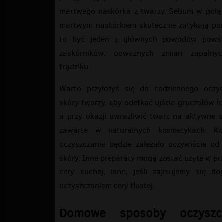
martwego naskórka z twarzy. Sebum w połąc
martwym naskórkiem skutecznie zatykają po
to być jeden z głównych powodów pows
zaskórników, poważnych zmian zapalny
trądziku.
Warto przyłożyć się do codziennego oczys
skóry twarzy, aby odetkać ujścia gruczołów ł
a przy okazji uwrażliwić twarz na aktywne s
zawarte w naturalnych kosmetykach. Ko
oczyszczanie będzie zależało oczywiście od
skóry. Inne preparaty mogą zostać użyte w p
cery suchej, inne, jeśli zajmujemy się do
oczyszczaniem cery tłustej.
Domowe sposoby oczyszcz