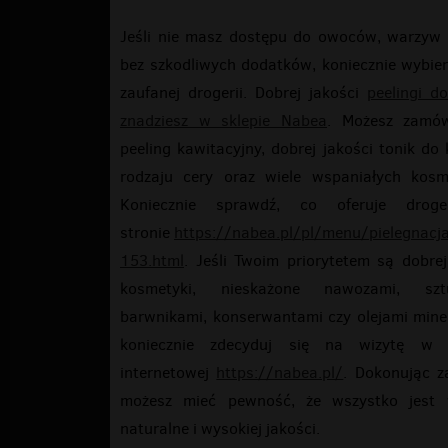
Jeśli nie masz dostępu do owoców, warzyw 
bez szkodliwych dodatków, koniecznie wybier
zaufanej drogerii. Dobrej jakości
peelingi d
znadziesz w sklepie Nabea
. Możesz zamó
peeling kawitacyjny, dobrej jakości tonik do
rodzaju cery oraz wiele wspaniałych kosm
Koniecznie sprawdź, co oferuje drog
stronie
https://nabea.pl/pl/menu/pielegnacj
153.html
. Jeśli Twoim priorytetem są dobrej
kosmetyki, nieskażone nawozami, szt
barwnikami, konserwantami czy olejami mine
koniecznie zdecyduj się na wizytę w d
internetowej
https://nabea.pl/
. Dokonując z
możesz mieć pewność, że wszystko jest 
naturalne i wysokiej jakości.