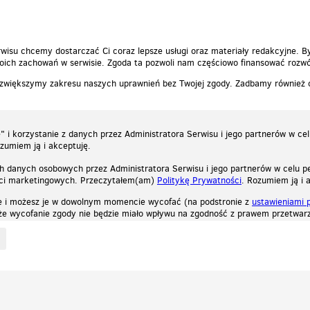
wisu chcemy dostarczać Ci coraz lepsze usługi oraz materiały redakcyjne. B
ich zachowań w serwisie. Zgoda ta pozwoli nam częściowo finansować rozwó
 zwiększymy zakresu naszych uprawnień bez Twojej zgody. Zadbamy również
 i korzystanie z danych przez Administratora Serwisu i jego partnerów w ce
ozumiem ją i akceptuję.
h danych osobowych przez Administratora Serwisu i jego partnerów w celu pe
ści marketingowych. Przeczytałem(am)
Politykę Prywatności
. Rozumiem ją i 
e i możesz je w dowolnym momencie wycofać (na podstronie z
ustawieniami 
, że wycofanie zgody nie będzie miało wpływu na zgodność z prawem przetwarz
ystycznych, reklamowych oraz funkcjonalnych. Dzięki nim możemy indywidualnie dost
liwość wyłączenia ich w przeglądarce, dzięki czemu nie będą zbierane żadne informa
Zapoznaj się z naszą polityką prywatności
Ok, rozumiem