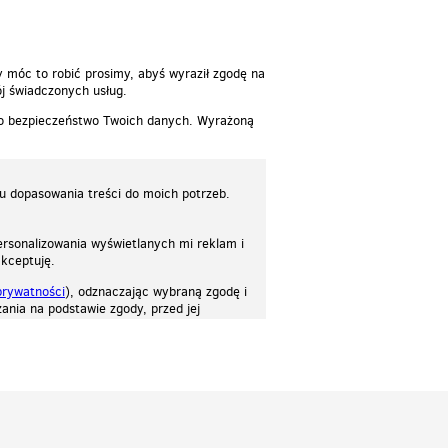
y móc to robić prosimy, abyś wyraził zgodę na
j świadczonych usług.
 o bezpieczeństwo Twoich danych. Wyrażoną
lu dopasowania treści do moich potrzeb.
rsonalizowania wyświetlanych mi reklam i
akceptuję.
prywatności
), odznaczając wybraną zgodę i
ania na podstawie zgody, przed jej
osować stronę do twoich potrzeb. Każdy może zaakceptować pliki cookies albo ma
cje.