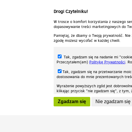
Drogi Czytelniku!
W trosce o komfort korzystania z naszego ser
dopasowywanie treści marketingowych do Two
Pamiętaj, że dbamy o Twoją prywatność. Nie
zgodę możesz wycofać w każdej chwili.
Tak, zgadzam się na nadanie mi "cookie"
Przeczytałem(am)
Politykę Prywatności
. R
Tak, zgadzam się na przetwarzanie moic
dostosowania do mnie prezentowanych tre
Wyrażenie powyższych zgód jest dobrowoln
klikając przycisk "nie zgadzam się", z tym
Nasza strona internetowa używa plików cookies (tzw. ciasteczka) w celach stat
wycofaniem.
moż
Zgadzam się
Nie zgadzam się