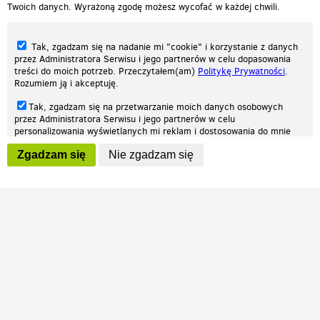
Twoich danych. Wyrażoną zgodę możesz wycofać w każdej chwili.
Tak, zgadzam się na nadanie mi "cookie" i korzystanie z danych
przez Administratora Serwisu i jego partnerów w celu dopasowania
treści do moich potrzeb. Przeczytałem(am)
Politykę Prywatności
.
Rozumiem ją i akceptuję.
Nasza strona internetowa używa plików cookies (tzw. ciasteczka) w celach
Tak, zgadzam się na przetwarzanie moich danych osobowych
statystycznych, reklamowych oraz funkcjonalnych. Dzięki nim możemy
przez Administratora Serwisu i jego partnerów w celu
indywidualnie dostosować stronę do twoich potrzeb. Każdy może zaakceptować
personalizowania wyświetlanych mi reklam i dostosowania do mnie
pliki cookies albo ma możliwość wyłączenia ich w przeglądarce, dzięki czemu nie
prezentowanych treści marketingowych. Przeczytałem(am)
Politykę
będą zbierane żadne informacje.
Zgadzam się
Nie zgadzam się
Prywatności
. Rozumiem ją i akceptuję.
Zapoznaj się z naszą polityką prywatności
Ok, rozumiem
Wyrażenie powyższych zgód jest dobrowolne i możesz je w dowolnym
momencie wycofać (na podstronie z
ustawieniami prywatności
),
odznaczając wybraną zgodę i klikając przycisk "nie zgadzam się", z
tym, że wycofanie zgody nie będzie miało wpływu na zgodność z
prawem przetwarzania na podstawie zgody, przed jej wycofaniem.
Patrz.pl