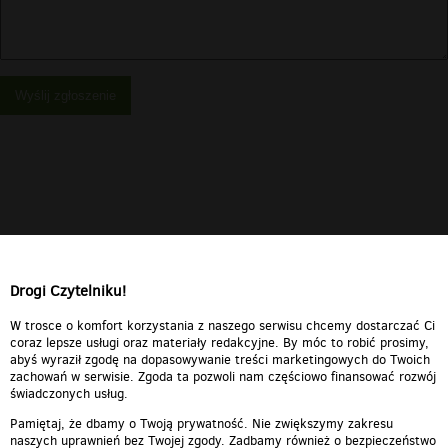
Wyślij zgłoszenie
Drogi Czytelniku!
W trosce o komfort korzystania z naszego serwisu chcemy dostarczać Ci
coraz lepsze usługi oraz materiały redakcyjne. By móc to robić prosimy,
abyś wyraził zgodę na dopasowywanie treści marketingowych do Twoich
zachowań w serwisie. Zgoda ta pozwoli nam częściowo finansować rozwój
świadczonych usług.
Pamiętaj, że dbamy o Twoją prywatność. Nie zwiększymy zakresu
naszych uprawnień bez Twojej zgody. Zadbamy również o bezpieczeństwo