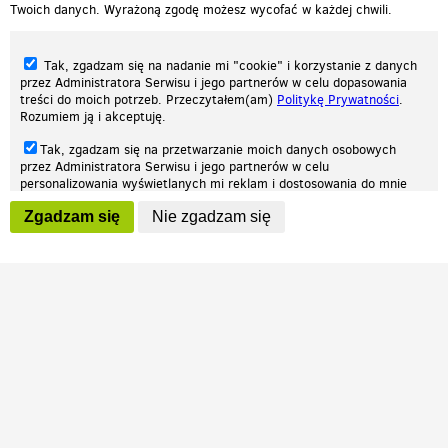
Twoich danych. Wyrażoną zgodę możesz wycofać w każdej chwili.
Tak, zgadzam się na nadanie mi "cookie" i korzystanie z danych
przez Administratora Serwisu i jego partnerów w celu dopasowania
treści do moich potrzeb. Przeczytałem(am)
Politykę Prywatności
.
Rozumiem ją i akceptuję.
Nasza strona internetowa używa plików cookies (tzw. ciasteczka) w celach
Tak, zgadzam się na przetwarzanie moich danych osobowych
statystycznych, reklamowych oraz funkcjonalnych. Dzięki nim możemy
przez Administratora Serwisu i jego partnerów w celu
indywidualnie dostosować stronę do twoich potrzeb. Każdy może zaakceptować
personalizowania wyświetlanych mi reklam i dostosowania do mnie
pliki cookies albo ma możliwość wyłączenia ich w przeglądarce, dzięki czemu nie
prezentowanych treści marketingowych. Przeczytałem(am)
Politykę
będą zbierane żadne informacje.
Zgadzam się
Nie zgadzam się
Prywatności
. Rozumiem ją i akceptuję.
Zapoznaj się z naszą polityką prywatności
Ok, rozumiem
Wyrażenie powyższych zgód jest dobrowolne i możesz je w dowolnym
momencie wycofać (na podstronie z
ustawieniami prywatności
),
odznaczając wybraną zgodę i klikając przycisk "nie zgadzam się", z
tym, że wycofanie zgody nie będzie miało wpływu na zgodność z
prawem przetwarzania na podstawie zgody, przed jej wycofaniem.
Patrz.pl