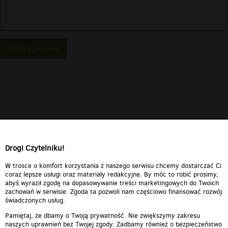
Wyślij zgłoszenie
Drogi Czytelniku!
W trosce o komfort korzystania z naszego serwisu chcemy dostarczać Ci
coraz lepsze usługi oraz materiały redakcyjne. By móc to robić prosimy,
abyś wyraził zgodę na dopasowywanie treści marketingowych do Twoich
zachowań w serwisie. Zgoda ta pozwoli nam częściowo finansować rozwój
świadczonych usług.
Pamiętaj, że dbamy o Twoją prywatność. Nie zwiększymy zakresu
naszych uprawnień bez Twojej zgody. Zadbamy również o bezpieczeństwo