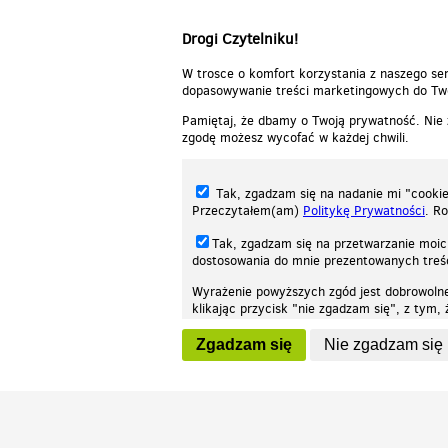
Drogi Czytelniku!
W trosce o komfort korzystania z naszego ser
dopasowywanie treści marketingowych do Two
Pamiętaj, że dbamy o Twoją prywatność. Nie
zgodę możesz wycofać w każdej chwili.
Tak, zgadzam się na nadanie mi "cookie"
Przeczytałem(am)
Politykę Prywatności
. R
Tak, zgadzam się na przetwarzanie moic
dostosowania do mnie prezentowanych tre
Wyrażenie powyższych zgód jest dobrowoln
klikając przycisk "nie zgadzam się", z tym
Nasza strona internetowa używa plików cookies (tzw. ciasteczka) w celach stat
wycofaniem.
moż
Zgadzam się
Nie zgadzam się