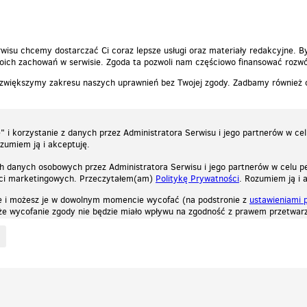
wisu chcemy dostarczać Ci coraz lepsze usługi oraz materiały redakcyjne. B
ich zachowań w serwisie. Zgoda ta pozwoli nam częściowo finansować rozwó
 zwiększymy zakresu naszych uprawnień bez Twojej zgody. Zadbamy również
 i korzystanie z danych przez Administratora Serwisu i jego partnerów w ce
ozumiem ją i akceptuję.
h danych osobowych przez Administratora Serwisu i jego partnerów w celu pe
ści marketingowych. Przeczytałem(am)
Politykę Prywatności
. Rozumiem ją i 
e i możesz je w dowolnym momencie wycofać (na podstronie z
ustawieniami 
, że wycofanie zgody nie będzie miało wpływu na zgodność z prawem przetwarz
ystycznych, reklamowych oraz funkcjonalnych. Dzięki nim możemy indywidualnie dost
liwość wyłączenia ich w przeglądarce, dzięki czemu nie będą zbierane żadne informa
Zapoznaj się z naszą polityką prywatności
Ok, rozumiem