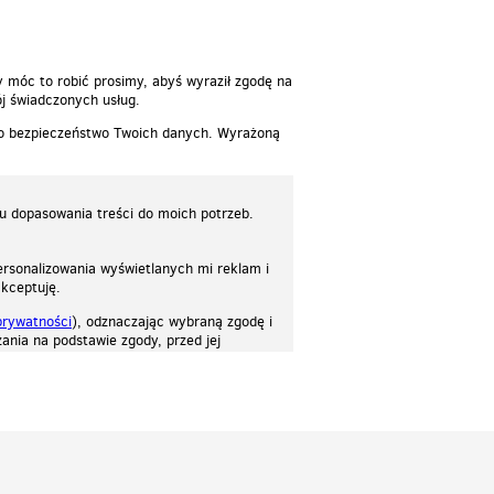
y móc to robić prosimy, abyś wyraził zgodę na
j świadczonych usług.
 o bezpieczeństwo Twoich danych. Wyrażoną
lu dopasowania treści do moich potrzeb.
rsonalizowania wyświetlanych mi reklam i
akceptuję.
prywatności
), odznaczając wybraną zgodę i
ania na podstawie zgody, przed jej
osować stronę do twoich potrzeb. Każdy może zaakceptować pliki cookies albo ma
cje.