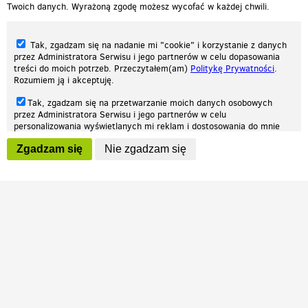
Twoich danych. Wyrażoną zgodę możesz wycofać w każdej chwili.
Tak, zgadzam się na nadanie mi "cookie" i korzystanie z danych
przez Administratora Serwisu i jego partnerów w celu dopasowania
treści do moich potrzeb. Przeczytałem(am)
Politykę Prywatności
.
Rozumiem ją i akceptuję.
Nasza strona internetowa używa plików cookies (tzw. ciasteczka) w celach
Tak, zgadzam się na przetwarzanie moich danych osobowych
statystycznych, reklamowych oraz funkcjonalnych. Dzięki nim możemy
przez Administratora Serwisu i jego partnerów w celu
indywidualnie dostosować stronę do twoich potrzeb. Każdy może zaakceptować
personalizowania wyświetlanych mi reklam i dostosowania do mnie
pliki cookies albo ma możliwość wyłączenia ich w przeglądarce, dzięki czemu nie
prezentowanych treści marketingowych. Przeczytałem(am)
Politykę
będą zbierane żadne informacje.
Zgadzam się
Nie zgadzam się
Prywatności
. Rozumiem ją i akceptuję.
Zapoznaj się z naszą polityką prywatności
Ok, rozumiem
Wyrażenie powyższych zgód jest dobrowolne i możesz je w dowolnym
momencie wycofać (na podstronie z
ustawieniami prywatności
),
odznaczając wybraną zgodę i klikając przycisk "nie zgadzam się", z
tym, że wycofanie zgody nie będzie miało wpływu na zgodność z
prawem przetwarzania na podstawie zgody, przed jej wycofaniem.
Patrz.pl