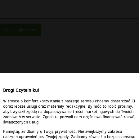
Wyślij zgłoszenie
Drogi Czytelniku!
W trosce o komfort korzystania z naszego serwisu chcemy dostarczać Ci
coraz lepsze usługi oraz materiały redakcyjne. By móc to robić prosimy,
abyś wyraził zgodę na dopasowywanie treści marketingowych do Twoich
zachowań w serwisie. Zgoda ta pozwoli nam częściowo finansować rozwój
świadczonych usług.
Pamiętaj, że dbamy o Twoją prywatność. Nie zwiększymy zakresu
naszych uprawnień bez Twojej zgody. Zadbamy również o bezpieczeństwo