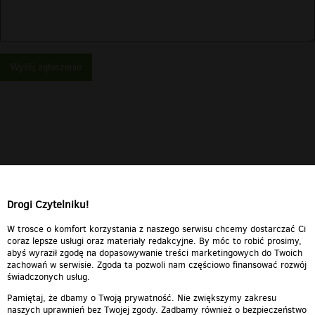
Wyślij zgłoszenie
Drogi Czytelniku!
W trosce o komfort korzystania z naszego serwisu chcemy dostarczać Ci
coraz lepsze usługi oraz materiały redakcyjne. By móc to robić prosimy,
abyś wyraził zgodę na dopasowywanie treści marketingowych do Twoich
zachowań w serwisie. Zgoda ta pozwoli nam częściowo finansować rozwój
świadczonych usług.
Pamiętaj, że dbamy o Twoją prywatność. Nie zwiększymy zakresu
naszych uprawnień bez Twojej zgody. Zadbamy również o bezpieczeństwo