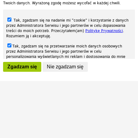
Twoich danych. Wyrażoną zgodę możesz wycofać w każdej chwili.
Tak, zgadzam się na nadanie mi "cookie" i korzystanie z danych
przez Administratora Serwisu i jego partnerów w celu dopasowania
treści do moich potrzeb. Przeczytałem(am)
Politykę Prywatności
.
Rozumiem ją i akceptuję.
Nasza strona internetowa używa plików cookies (tzw. ciasteczka) w celach
Tak, zgadzam się na przetwarzanie moich danych osobowych
statystycznych, reklamowych oraz funkcjonalnych. Dzięki nim możemy
przez Administratora Serwisu i jego partnerów w celu
indywidualnie dostosować stronę do twoich potrzeb. Każdy może zaakceptować
personalizowania wyświetlanych mi reklam i dostosowania do mnie
pliki cookies albo ma możliwość wyłączenia ich w przeglądarce, dzięki czemu nie
prezentowanych treści marketingowych. Przeczytałem(am)
Politykę
będą zbierane żadne informacje.
Zgadzam się
Nie zgadzam się
Prywatności
. Rozumiem ją i akceptuję.
Zapoznaj się z naszą polityką prywatności
Ok, rozumiem
Wyrażenie powyższych zgód jest dobrowolne i możesz je w dowolnym
momencie wycofać (na podstronie z
ustawieniami prywatności
),
odznaczając wybraną zgodę i klikając przycisk "nie zgadzam się", z
tym, że wycofanie zgody nie będzie miało wpływu na zgodność z
prawem przetwarzania na podstawie zgody, przed jej wycofaniem.
Patrz.pl