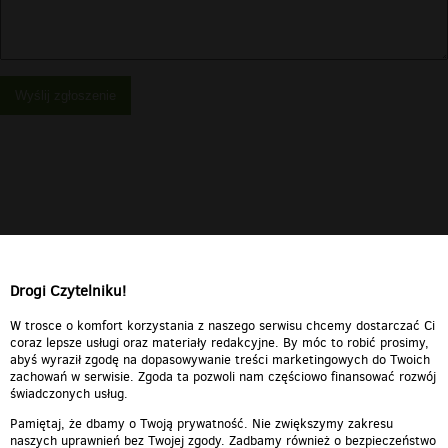
Wyślij zgłoszenie
Drogi Czytelniku!
W trosce o komfort korzystania z naszego serwisu chcemy dostarczać Ci
coraz lepsze usługi oraz materiały redakcyjne. By móc to robić prosimy,
abyś wyraził zgodę na dopasowywanie treści marketingowych do Twoich
zachowań w serwisie. Zgoda ta pozwoli nam częściowo finansować rozwój
świadczonych usług.
Pamiętaj, że dbamy o Twoją prywatność. Nie zwiększymy zakresu
naszych uprawnień bez Twojej zgody. Zadbamy również o bezpieczeństwo