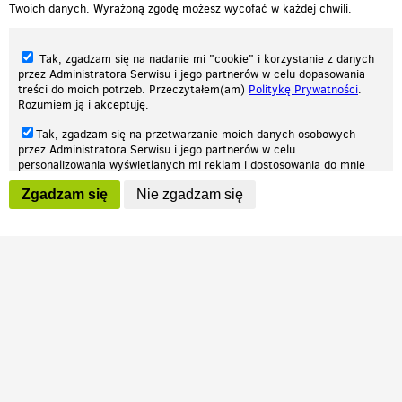
Twoich danych. Wyrażoną zgodę możesz wycofać w każdej chwili.
Tak, zgadzam się na nadanie mi "cookie" i korzystanie z danych
przez Administratora Serwisu i jego partnerów w celu dopasowania
treści do moich potrzeb. Przeczytałem(am)
Politykę Prywatności
.
Rozumiem ją i akceptuję.
Nasza strona internetowa używa plików cookies (tzw. ciasteczka) w celach
Tak, zgadzam się na przetwarzanie moich danych osobowych
statystycznych, reklamowych oraz funkcjonalnych. Dzięki nim możemy
przez Administratora Serwisu i jego partnerów w celu
indywidualnie dostosować stronę do twoich potrzeb. Każdy może zaakceptować
personalizowania wyświetlanych mi reklam i dostosowania do mnie
pliki cookies albo ma możliwość wyłączenia ich w przeglądarce, dzięki czemu nie
prezentowanych treści marketingowych. Przeczytałem(am)
Politykę
będą zbierane żadne informacje.
Zgadzam się
Nie zgadzam się
Prywatności
. Rozumiem ją i akceptuję.
Zapoznaj się z naszą polityką prywatności
Ok, rozumiem
Wyrażenie powyższych zgód jest dobrowolne i możesz je w dowolnym
momencie wycofać (na podstronie z
ustawieniami prywatności
),
odznaczając wybraną zgodę i klikając przycisk "nie zgadzam się", z
tym, że wycofanie zgody nie będzie miało wpływu na zgodność z
prawem przetwarzania na podstawie zgody, przed jej wycofaniem.
Patrz.pl