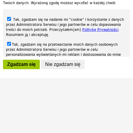
Twoich danych. Wyrażoną zgodę możesz wycofać w każdej chwili.
Tak, zgadzam się na nadanie mi "cookie" i korzystanie z danych
przez Administratora Serwisu i jego partnerów w celu dopasowania
treści do moich potrzeb. Przeczytałem(am)
Politykę Prywatności
.
Rozumiem ją i akceptuję.
Nasza strona internetowa używa plików cookies (tzw. ciasteczka) w celach
Tak, zgadzam się na przetwarzanie moich danych osobowych
statystycznych, reklamowych oraz funkcjonalnych. Dzięki nim możemy
przez Administratora Serwisu i jego partnerów w celu
indywidualnie dostosować stronę do twoich potrzeb. Każdy może zaakceptować
personalizowania wyświetlanych mi reklam i dostosowania do mnie
pliki cookies albo ma możliwość wyłączenia ich w przeglądarce, dzięki czemu nie
prezentowanych treści marketingowych. Przeczytałem(am)
Politykę
będą zbierane żadne informacje.
Zgadzam się
Nie zgadzam się
Prywatności
. Rozumiem ją i akceptuję.
Zapoznaj się z naszą polityką prywatności
Ok, rozumiem
Wyrażenie powyższych zgód jest dobrowolne i możesz je w dowolnym
momencie wycofać (na podstronie z
ustawieniami prywatności
),
odznaczając wybraną zgodę i klikając przycisk "nie zgadzam się", z
tym, że wycofanie zgody nie będzie miało wpływu na zgodność z
prawem przetwarzania na podstawie zgody, przed jej wycofaniem.
Patrz.pl