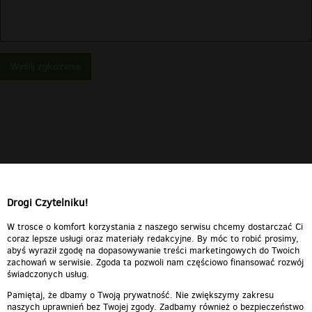
Wyślij zgłoszenie
Drogi Czytelniku!
W trosce o komfort korzystania z naszego serwisu chcemy dostarczać Ci
coraz lepsze usługi oraz materiały redakcyjne. By móc to robić prosimy,
abyś wyraził zgodę na dopasowywanie treści marketingowych do Twoich
zachowań w serwisie. Zgoda ta pozwoli nam częściowo finansować rozwój
świadczonych usług.
Pamiętaj, że dbamy o Twoją prywatność. Nie zwiększymy zakresu
naszych uprawnień bez Twojej zgody. Zadbamy również o bezpieczeństwo