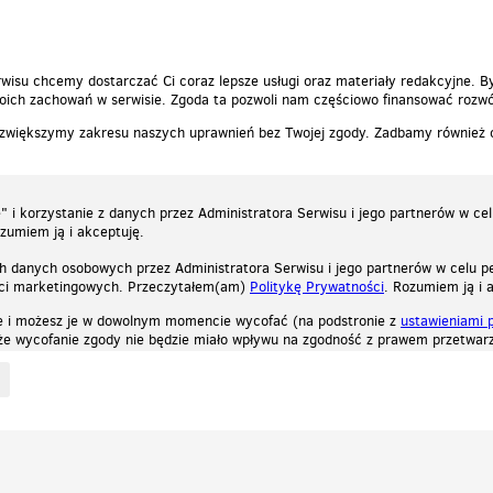
wisu chcemy dostarczać Ci coraz lepsze usługi oraz materiały redakcyjne. B
ich zachowań w serwisie. Zgoda ta pozwoli nam częściowo finansować rozwó
 zwiększymy zakresu naszych uprawnień bez Twojej zgody. Zadbamy również
 i korzystanie z danych przez Administratora Serwisu i jego partnerów w ce
ozumiem ją i akceptuję.
h danych osobowych przez Administratora Serwisu i jego partnerów w celu pe
ści marketingowych. Przeczytałem(am)
Politykę Prywatności
. Rozumiem ją i 
e i możesz je w dowolnym momencie wycofać (na podstronie z
ustawieniami 
, że wycofanie zgody nie będzie miało wpływu na zgodność z prawem przetwarz
ystycznych, reklamowych oraz funkcjonalnych. Dzięki nim możemy indywidualnie dost
liwość wyłączenia ich w przeglądarce, dzięki czemu nie będą zbierane żadne informa
Zapoznaj się z naszą polityką prywatności
Ok, rozumiem