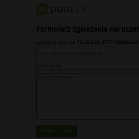
Formularz zgłoszenia narusze
Zgłaszany materiał:
723686521_27771208992463
Wyślij zgłoszenie