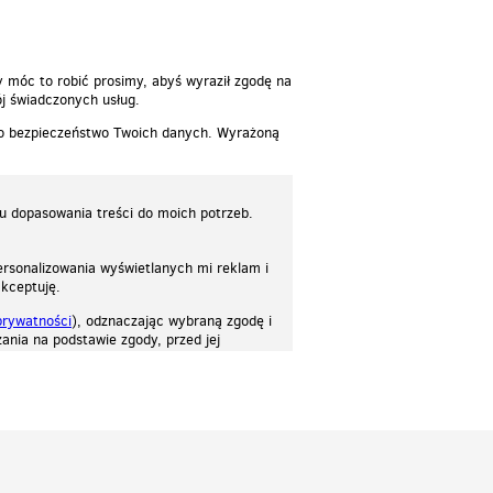
y móc to robić prosimy, abyś wyraził zgodę na
j świadczonych usług.
 o bezpieczeństwo Twoich danych. Wyrażoną
lu dopasowania treści do moich potrzeb.
rsonalizowania wyświetlanych mi reklam i
akceptuję.
prywatności
), odznaczając wybraną zgodę i
ania na podstawie zgody, przed jej
osować stronę do twoich potrzeb. Każdy może zaakceptować pliki cookies albo ma
cje.