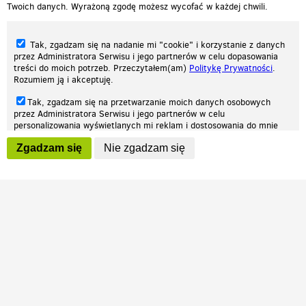
Twoich danych. Wyrażoną zgodę możesz wycofać w każdej chwili.
Tak, zgadzam się na nadanie mi "cookie" i korzystanie z danych
przez Administratora Serwisu i jego partnerów w celu dopasowania
treści do moich potrzeb. Przeczytałem(am)
Politykę Prywatności
.
Rozumiem ją i akceptuję.
Nasza strona internetowa używa plików cookies (tzw. ciasteczka) w celach
Tak, zgadzam się na przetwarzanie moich danych osobowych
statystycznych, reklamowych oraz funkcjonalnych. Dzięki nim możemy
przez Administratora Serwisu i jego partnerów w celu
indywidualnie dostosować stronę do twoich potrzeb. Każdy może zaakceptować
personalizowania wyświetlanych mi reklam i dostosowania do mnie
pliki cookies albo ma możliwość wyłączenia ich w przeglądarce, dzięki czemu nie
prezentowanych treści marketingowych. Przeczytałem(am)
Politykę
będą zbierane żadne informacje.
Zgadzam się
Nie zgadzam się
Prywatności
. Rozumiem ją i akceptuję.
Zapoznaj się z naszą polityką prywatności
Ok, rozumiem
Wyrażenie powyższych zgód jest dobrowolne i możesz je w dowolnym
momencie wycofać (na podstronie z
ustawieniami prywatności
),
odznaczając wybraną zgodę i klikając przycisk "nie zgadzam się", z
tym, że wycofanie zgody nie będzie miało wpływu na zgodność z
prawem przetwarzania na podstawie zgody, przed jej wycofaniem.
Patrz.pl