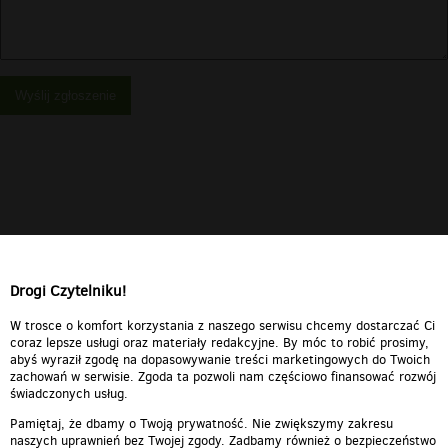
Wyślij zgłoszenie
Drogi Czytelniku!
W trosce o komfort korzystania z naszego serwisu chcemy dostarczać Ci
coraz lepsze usługi oraz materiały redakcyjne. By móc to robić prosimy,
abyś wyraził zgodę na dopasowywanie treści marketingowych do Twoich
zachowań w serwisie. Zgoda ta pozwoli nam częściowo finansować rozwój
świadczonych usług.
Pamiętaj, że dbamy o Twoją prywatność. Nie zwiększymy zakresu
naszych uprawnień bez Twojej zgody. Zadbamy również o bezpieczeństwo