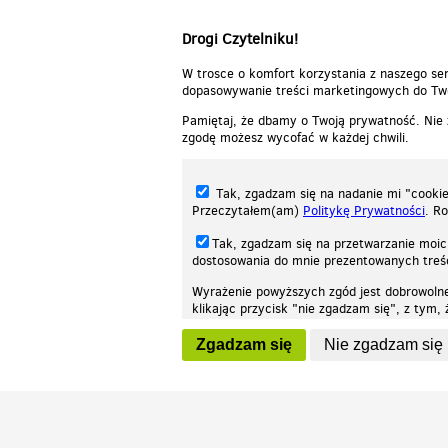
Drogi Czytelniku!
W trosce o komfort korzystania z naszego ser
dopasowywanie treści marketingowych do Two
Pamiętaj, że dbamy o Twoją prywatność. Nie
zgodę możesz wycofać w każdej chwili.
Tak, zgadzam się na nadanie mi "cookie"
Przeczytałem(am)
Politykę Prywatności
. R
Tak, zgadzam się na przetwarzanie moic
dostosowania do mnie prezentowanych tre
Wyrażenie powyższych zgód jest dobrowoln
klikając przycisk "nie zgadzam się", z tym
Nasza strona internetowa używa plików cookies (tzw. ciasteczka) w celach stat
wycofaniem.
moż
Zgadzam się
Nie zgadzam się