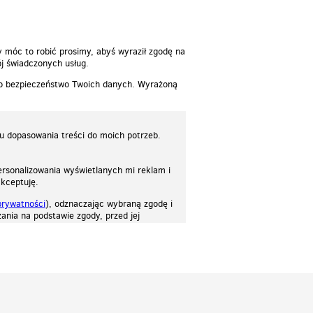
y móc to robić prosimy, abyś wyraził zgodę na
j świadczonych usług.
 o bezpieczeństwo Twoich danych. Wyrażoną
lu dopasowania treści do moich potrzeb.
rsonalizowania wyświetlanych mi reklam i
akceptuję.
prywatności
), odznaczając wybraną zgodę i
ania na podstawie zgody, przed jej
osować stronę do twoich potrzeb. Każdy może zaakceptować pliki cookies albo ma
cje.