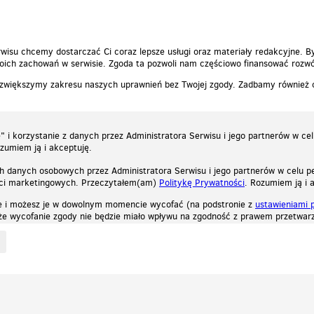
wisu chcemy dostarczać Ci coraz lepsze usługi oraz materiały redakcyjne. B
ich zachowań w serwisie. Zgoda ta pozwoli nam częściowo finansować rozwó
 zwiększymy zakresu naszych uprawnień bez Twojej zgody. Zadbamy również
 i korzystanie z danych przez Administratora Serwisu i jego partnerów w ce
ozumiem ją i akceptuję.
h danych osobowych przez Administratora Serwisu i jego partnerów w celu pe
ści marketingowych. Przeczytałem(am)
Politykę Prywatności
. Rozumiem ją i 
e i możesz je w dowolnym momencie wycofać (na podstronie z
ustawieniami 
, że wycofanie zgody nie będzie miało wpływu na zgodność z prawem przetwarz
ystycznych, reklamowych oraz funkcjonalnych. Dzięki nim możemy indywidualnie dost
liwość wyłączenia ich w przeglądarce, dzięki czemu nie będą zbierane żadne informa
Zapoznaj się z naszą polityką prywatności
Ok, rozumiem