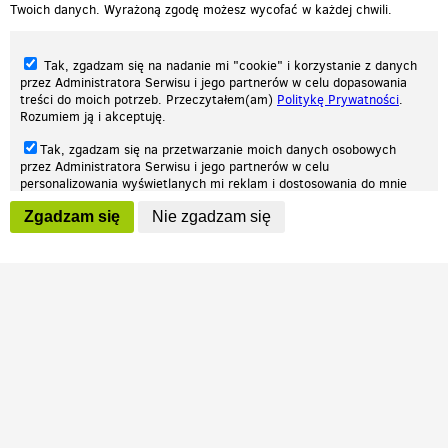
Twoich danych. Wyrażoną zgodę możesz wycofać w każdej chwili.
Tak, zgadzam się na nadanie mi "cookie" i korzystanie z danych
przez Administratora Serwisu i jego partnerów w celu dopasowania
treści do moich potrzeb. Przeczytałem(am)
Politykę Prywatności
.
Rozumiem ją i akceptuję.
Nasza strona internetowa używa plików cookies (tzw. ciasteczka) w celach
Tak, zgadzam się na przetwarzanie moich danych osobowych
statystycznych, reklamowych oraz funkcjonalnych. Dzięki nim możemy
przez Administratora Serwisu i jego partnerów w celu
indywidualnie dostosować stronę do twoich potrzeb. Każdy może zaakceptować
personalizowania wyświetlanych mi reklam i dostosowania do mnie
pliki cookies albo ma możliwość wyłączenia ich w przeglądarce, dzięki czemu nie
prezentowanych treści marketingowych. Przeczytałem(am)
Politykę
będą zbierane żadne informacje.
Zgadzam się
Nie zgadzam się
Prywatności
. Rozumiem ją i akceptuję.
Zapoznaj się z naszą polityką prywatności
Ok, rozumiem
Wyrażenie powyższych zgód jest dobrowolne i możesz je w dowolnym
momencie wycofać (na podstronie z
ustawieniami prywatności
),
odznaczając wybraną zgodę i klikając przycisk "nie zgadzam się", z
tym, że wycofanie zgody nie będzie miało wpływu na zgodność z
prawem przetwarzania na podstawie zgody, przed jej wycofaniem.
Patrz.pl