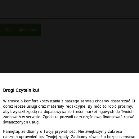
Wyślij zgłoszenie
Drogi Czytelniku!
W trosce o komfort korzystania z naszego serwisu chcemy dostarczać Ci
coraz lepsze usługi oraz materiały redakcyjne. By móc to robić prosimy,
abyś wyraził zgodę na dopasowywanie treści marketingowych do Twoich
zachowań w serwisie. Zgoda ta pozwoli nam częściowo finansować rozwój
świadczonych usług.
Pamiętaj, że dbamy o Twoją prywatność. Nie zwiększymy zakresu
naszych uprawnień bez Twojej zgody. Zadbamy również o bezpieczeństwo