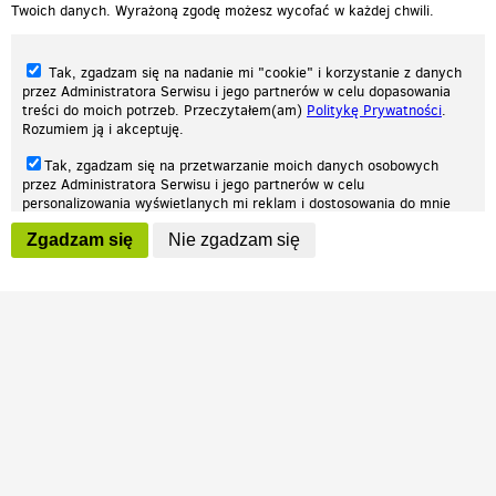
Twoich danych. Wyrażoną zgodę możesz wycofać w każdej chwili.
Tak, zgadzam się na nadanie mi "cookie" i korzystanie z danych
przez Administratora Serwisu i jego partnerów w celu dopasowania
treści do moich potrzeb. Przeczytałem(am)
Politykę Prywatności
.
Rozumiem ją i akceptuję.
Nasza strona internetowa używa plików cookies (tzw. ciasteczka) w celach
Tak, zgadzam się na przetwarzanie moich danych osobowych
statystycznych, reklamowych oraz funkcjonalnych. Dzięki nim możemy
przez Administratora Serwisu i jego partnerów w celu
indywidualnie dostosować stronę do twoich potrzeb. Każdy może zaakceptować
personalizowania wyświetlanych mi reklam i dostosowania do mnie
pliki cookies albo ma możliwość wyłączenia ich w przeglądarce, dzięki czemu nie
prezentowanych treści marketingowych. Przeczytałem(am)
Politykę
będą zbierane żadne informacje.
Zgadzam się
Nie zgadzam się
Prywatności
. Rozumiem ją i akceptuję.
Zapoznaj się z naszą polityką prywatności
Ok, rozumiem
Wyrażenie powyższych zgód jest dobrowolne i możesz je w dowolnym
momencie wycofać (na podstronie z
ustawieniami prywatności
),
odznaczając wybraną zgodę i klikając przycisk "nie zgadzam się", z
tym, że wycofanie zgody nie będzie miało wpływu na zgodność z
prawem przetwarzania na podstawie zgody, przed jej wycofaniem.
Patrz.pl