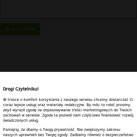
Wyślij zgłoszenie
Drogi Czytelniku!
W trosce o komfort korzystania z naszego serwisu chcemy dostarczać Ci
coraz lepsze usługi oraz materiały redakcyjne. By móc to robić prosimy,
abyś wyraził zgodę na dopasowywanie treści marketingowych do Twoich
zachowań w serwisie. Zgoda ta pozwoli nam częściowo finansować rozwój
świadczonych usług.
Pamiętaj, że dbamy o Twoją prywatność. Nie zwiększymy zakresu
naszych uprawnień bez Twojej zgody. Zadbamy również o bezpieczeństwo