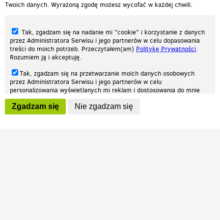
Twoich danych. Wyrażoną zgodę możesz wycofać w każdej chwili.
Tak, zgadzam się na nadanie mi "cookie" i korzystanie z danych
przez Administratora Serwisu i jego partnerów w celu dopasowania
treści do moich potrzeb. Przeczytałem(am)
Politykę Prywatności
.
Rozumiem ją i akceptuję.
Nasza strona internetowa używa plików cookies (tzw. ciasteczka) w celach
Tak, zgadzam się na przetwarzanie moich danych osobowych
statystycznych, reklamowych oraz funkcjonalnych. Dzięki nim możemy
przez Administratora Serwisu i jego partnerów w celu
indywidualnie dostosować stronę do twoich potrzeb. Każdy może zaakceptować
personalizowania wyświetlanych mi reklam i dostosowania do mnie
pliki cookies albo ma możliwość wyłączenia ich w przeglądarce, dzięki czemu nie
prezentowanych treści marketingowych. Przeczytałem(am)
Politykę
będą zbierane żadne informacje.
Zgadzam się
Nie zgadzam się
Prywatności
. Rozumiem ją i akceptuję.
Zapoznaj się z naszą polityką prywatności
Ok, rozumiem
Wyrażenie powyższych zgód jest dobrowolne i możesz je w dowolnym
momencie wycofać (na podstronie z
ustawieniami prywatności
),
odznaczając wybraną zgodę i klikając przycisk "nie zgadzam się", z
tym, że wycofanie zgody nie będzie miało wpływu na zgodność z
prawem przetwarzania na podstawie zgody, przed jej wycofaniem.
Patrz.pl