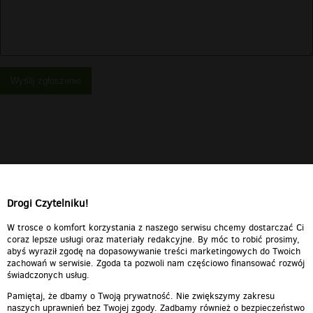
Wyślij zgłoszenie
Drogi Czytelniku!
W trosce o komfort korzystania z naszego serwisu chcemy dostarczać Ci
coraz lepsze usługi oraz materiały redakcyjne. By móc to robić prosimy,
abyś wyraził zgodę na dopasowywanie treści marketingowych do Twoich
zachowań w serwisie. Zgoda ta pozwoli nam częściowo finansować rozwój
świadczonych usług.
Pamiętaj, że dbamy o Twoją prywatność. Nie zwiększymy zakresu
naszych uprawnień bez Twojej zgody. Zadbamy również o bezpieczeństwo