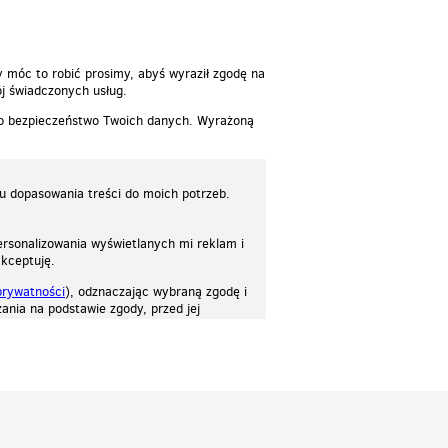
y móc to robić prosimy, abyś wyraził zgodę na
j świadczonych usług.
 o bezpieczeństwo Twoich danych. Wyrażoną
lu dopasowania treści do moich potrzeb.
rsonalizowania wyświetlanych mi reklam i
akceptuję.
prywatności
), odznaczając wybraną zgodę i
ania na podstawie zgody, przed jej
osować stronę do twoich potrzeb. Każdy może zaakceptować pliki cookies albo ma
cje.