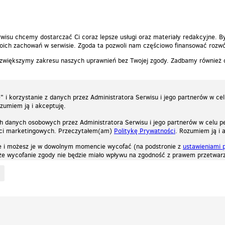
wisu chcemy dostarczać Ci coraz lepsze usługi oraz materiały redakcyjne. B
ich zachowań w serwisie. Zgoda ta pozwoli nam częściowo finansować rozwó
 zwiększymy zakresu naszych uprawnień bez Twojej zgody. Zadbamy również
 i korzystanie z danych przez Administratora Serwisu i jego partnerów w ce
ozumiem ją i akceptuję.
h danych osobowych przez Administratora Serwisu i jego partnerów w celu pe
ści marketingowych. Przeczytałem(am)
Politykę Prywatności
. Rozumiem ją i 
e i możesz je w dowolnym momencie wycofać (na podstronie z
ustawieniami 
, że wycofanie zgody nie będzie miało wpływu na zgodność z prawem przetwarz
ystycznych, reklamowych oraz funkcjonalnych. Dzięki nim możemy indywidualnie dost
liwość wyłączenia ich w przeglądarce, dzięki czemu nie będą zbierane żadne informa
Zapoznaj się z naszą polityką prywatności
Ok, rozumiem