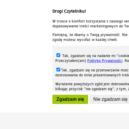
Drogi Czytelniku!
W trosce o komfort korzystania z naszego ser
dopasowywanie treści marketingowych do Two
Pamiętaj, że dbamy o Twoją prywatność. Nie
zgodę możesz wycofać w każdej chwili.
Tak, zgadzam się na nadanie mi "cookie"
Przeczytałem(am)
Politykę Prywatności
. R
Tak, zgadzam się na przetwarzanie moic
dostosowania do mnie prezentowanych tre
Wyrażenie powyższych zgód jest dobrowoln
klikając przycisk "nie zgadzam się", z tym
Nasza strona internetowa używa plików cookies (tzw. ciasteczka) w celach stat
wycofaniem.
moż
Zgadzam się
Nie zgadzam się