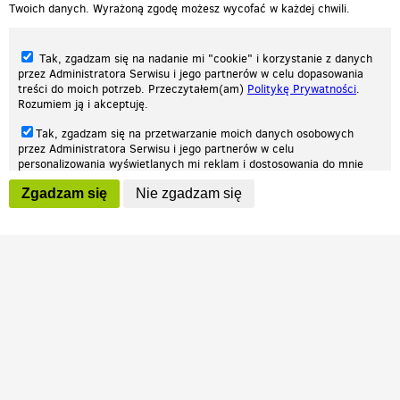
Twoich danych. Wyrażoną zgodę możesz wycofać w każdej chwili.
Tak, zgadzam się na nadanie mi "cookie" i korzystanie z danych
przez Administratora Serwisu i jego partnerów w celu dopasowania
treści do moich potrzeb. Przeczytałem(am)
Politykę Prywatności
.
Rozumiem ją i akceptuję.
Nasza strona internetowa używa plików cookies (tzw. ciasteczka) w celach
Tak, zgadzam się na przetwarzanie moich danych osobowych
statystycznych, reklamowych oraz funkcjonalnych. Dzięki nim możemy
przez Administratora Serwisu i jego partnerów w celu
indywidualnie dostosować stronę do twoich potrzeb. Każdy może zaakceptować
personalizowania wyświetlanych mi reklam i dostosowania do mnie
pliki cookies albo ma możliwość wyłączenia ich w przeglądarce, dzięki czemu nie
prezentowanych treści marketingowych. Przeczytałem(am)
Politykę
będą zbierane żadne informacje.
Zgadzam się
Nie zgadzam się
Prywatności
. Rozumiem ją i akceptuję.
Zapoznaj się z naszą polityką prywatności
Ok, rozumiem
Wyrażenie powyższych zgód jest dobrowolne i możesz je w dowolnym
momencie wycofać (na podstronie z
ustawieniami prywatności
),
odznaczając wybraną zgodę i klikając przycisk "nie zgadzam się", z
tym, że wycofanie zgody nie będzie miało wpływu na zgodność z
prawem przetwarzania na podstawie zgody, przed jej wycofaniem.
Patrz.pl