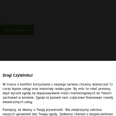
Wyślij zgłoszenie
Drogi Czytelniku!
W trosce o komfort korzystania z naszego serwisu chcemy dostarczać Ci
coraz lepsze usługi oraz materiały redakcyjne. By móc to robić prosimy,
abyś wyraził zgodę na dopasowywanie treści marketingowych do Twoich
zachowań w serwisie. Zgoda ta pozwoli nam częściowo finansować rozwój
świadczonych usług.
Pamiętaj, że dbamy o Twoją prywatność. Nie zwiększymy zakresu
naszych uprawnień bez Twojej zgody. Zadbamy również o bezpieczeństwo