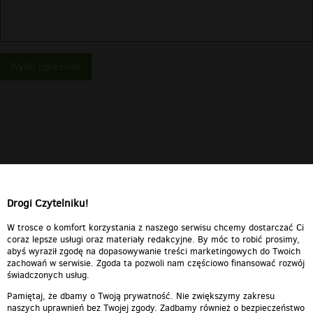
Wyślij zgłoszenie
Drogi Czytelniku!
W trosce o komfort korzystania z naszego serwisu chcemy dostarczać Ci
coraz lepsze usługi oraz materiały redakcyjne. By móc to robić prosimy,
abyś wyraził zgodę na dopasowywanie treści marketingowych do Twoich
zachowań w serwisie. Zgoda ta pozwoli nam częściowo finansować rozwój
świadczonych usług.
Pamiętaj, że dbamy o Twoją prywatność. Nie zwiększymy zakresu
naszych uprawnień bez Twojej zgody. Zadbamy również o bezpieczeństwo