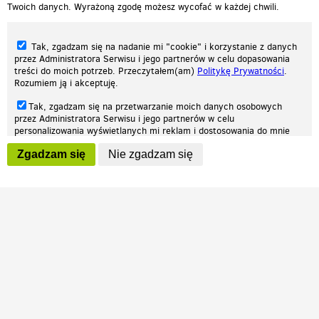
Twoich danych. Wyrażoną zgodę możesz wycofać w każdej chwili.
Tak, zgadzam się na nadanie mi "cookie" i korzystanie z danych
przez Administratora Serwisu i jego partnerów w celu dopasowania
treści do moich potrzeb. Przeczytałem(am)
Politykę Prywatności
.
Rozumiem ją i akceptuję.
Nasza strona internetowa używa plików cookies (tzw. ciasteczka) w celach
Tak, zgadzam się na przetwarzanie moich danych osobowych
statystycznych, reklamowych oraz funkcjonalnych. Dzięki nim możemy
przez Administratora Serwisu i jego partnerów w celu
indywidualnie dostosować stronę do twoich potrzeb. Każdy może zaakceptować
personalizowania wyświetlanych mi reklam i dostosowania do mnie
pliki cookies albo ma możliwość wyłączenia ich w przeglądarce, dzięki czemu nie
prezentowanych treści marketingowych. Przeczytałem(am)
Politykę
będą zbierane żadne informacje.
Zgadzam się
Nie zgadzam się
Prywatności
. Rozumiem ją i akceptuję.
Zapoznaj się z naszą polityką prywatności
Ok, rozumiem
Wyrażenie powyższych zgód jest dobrowolne i możesz je w dowolnym
momencie wycofać (na podstronie z
ustawieniami prywatności
),
odznaczając wybraną zgodę i klikając przycisk "nie zgadzam się", z
tym, że wycofanie zgody nie będzie miało wpływu na zgodność z
prawem przetwarzania na podstawie zgody, przed jej wycofaniem.
Patrz.pl