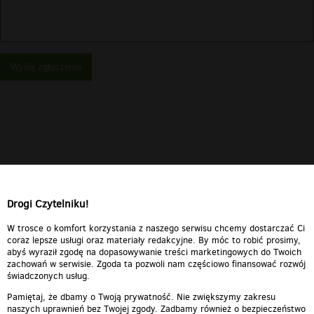
Wyślij zgłoszenie
Drogi Czytelniku!
W trosce o komfort korzystania z naszego serwisu chcemy dostarczać Ci
coraz lepsze usługi oraz materiały redakcyjne. By móc to robić prosimy,
abyś wyraził zgodę na dopasowywanie treści marketingowych do Twoich
zachowań w serwisie. Zgoda ta pozwoli nam częściowo finansować rozwój
świadczonych usług.
Pamiętaj, że dbamy o Twoją prywatność. Nie zwiększymy zakresu
naszych uprawnień bez Twojej zgody. Zadbamy również o bezpieczeństwo