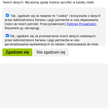
Twoich danych. Wyrażoną zgodę możesz wycofać w każdej chwili.
Tak, zgadzam się na nadanie mi "cookie" i korzystanie z danych
przez Administratora Serwisu i jego partnerów w celu dopasowania
treści do moich potrzeb. Przeczytałem(am)
Politykę Prywatności
.
Rozumiem ją i akceptuję.
Nasza strona internetowa używa plików cookies (tzw. ciasteczka) w celach
Tak, zgadzam się na przetwarzanie moich danych osobowych
statystycznych, reklamowych oraz funkcjonalnych. Dzięki nim możemy
przez Administratora Serwisu i jego partnerów w celu
indywidualnie dostosować stronę do twoich potrzeb. Każdy może zaakceptować
personalizowania wyświetlanych mi reklam i dostosowania do mnie
pliki cookies albo ma możliwość wyłączenia ich w przeglądarce, dzięki czemu nie
prezentowanych treści marketingowych. Przeczytałem(am)
Politykę
będą zbierane żadne informacje.
Zgadzam się
Nie zgadzam się
Prywatności
. Rozumiem ją i akceptuję.
Zapoznaj się z naszą polityką prywatności
Ok, rozumiem
Wyrażenie powyższych zgód jest dobrowolne i możesz je w dowolnym
momencie wycofać (na podstronie z
ustawieniami prywatności
),
odznaczając wybraną zgodę i klikając przycisk "nie zgadzam się", z
tym, że wycofanie zgody nie będzie miało wpływu na zgodność z
prawem przetwarzania na podstawie zgody, przed jej wycofaniem.
Patrz.pl